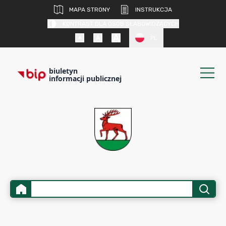
MAPA STRONY
INSTRUKCJA
KONTRAST DLA OSÓB SŁABOWIDZĄCYCH
PL
biuletyn
informacji publicznej