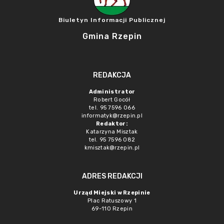
Biuletyn Informacji Publicznej
Gmina Rzepin
REDAKCJA
Administrator
Robert Gocół
tel. 95 7596 066
informatyk@rzepin.pl
Redaktor:
Katarzyna Misztak
tel. 95 7596 082
kmisztak@rzepin.pl
ADRES REDAKCJI
Urząd Miejski w Rzepinie
Plac Ratuszowy 1
69-110 Rzepin