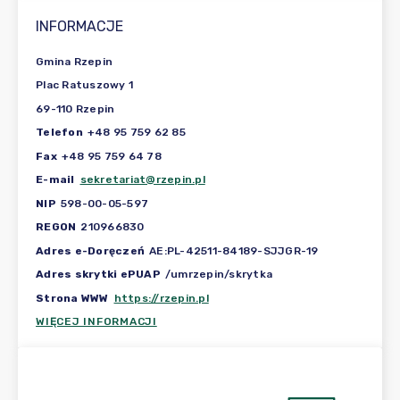
INFORMACJE
Gmina Rzepin
Plac Ratuszowy 1
69-110 Rzepin
Telefon
+48 95 759 62 85
Fax
+48 95 759 64 78
E-mail
sekretariat@rzepin.pl
NIP
598-00-05-597
REGON
210966830
Adres e-Doręczeń
AE:PL-42511-84189-SJJGR-19
Adres skrytki ePUAP
/umrzepin/skrytka
Strona WWW
https://rzepin.pl
WIĘCEJ INFORMACJI