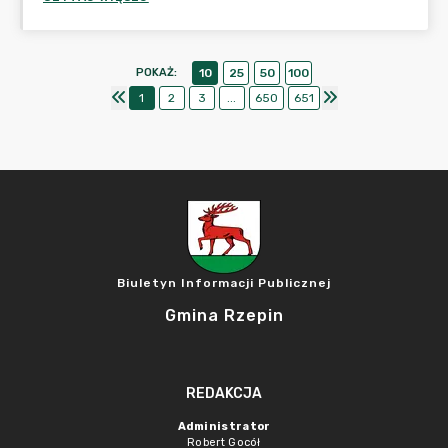
POKAŻ
:
10
25
50
100
1
2
3
...
650
651
Biuletyn Informacji Publicznej
Gmina Rzepin
REDAKCJA
Administrator
Robert Gocół