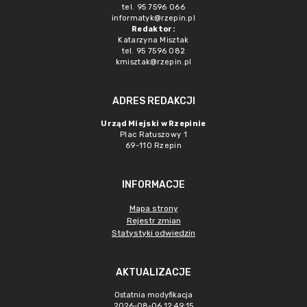
tel. 95 7596 066
informatyk@rzepin.pl
Redaktor:
Katarzyna Misztak
tel. 95 7596 082
kmisztak@rzepin.pl
ADRES REDAKCJI
Urząd Miejski w Rzepinie
Plac Ratuszowy 1
69-110 Rzepin
INFORMACJE
Mapa strony
Rejestr zmian
Statystyki odwiedzin
AKTUALIZACJE
Ostatnia modyfikacja
2026-08-06 12:49:15