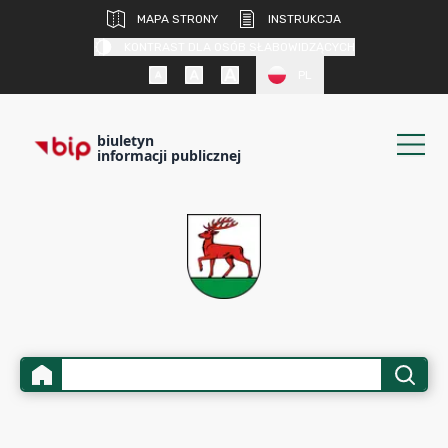
MAPA STRONY
INSTRUKCJA
KONTRAST DLA OSÓB SŁABOWIDZĄCYCH
PL
biuletyn
informacji publicznej