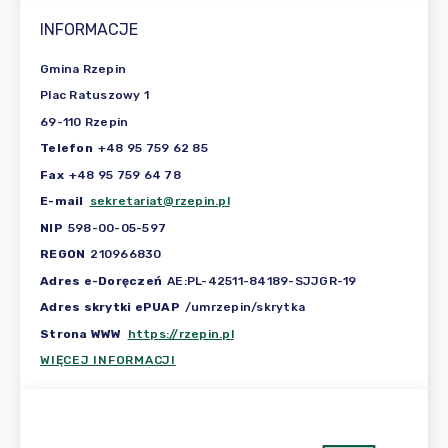
INFORMACJE
Gmina Rzepin
Plac Ratuszowy 1
69-110 Rzepin
Telefon
+48 95 759 62 85
Fax
+48 95 759 64 78
E-mail
sekretariat@rzepin.pl
NIP
598-00-05-597
REGON
210966830
Adres e-Doręczeń
AE:PL-42511-84189-SJJGR-19
Adres skrytki ePUAP
/umrzepin/skrytka
Strona WWW
https://rzepin.pl
WIĘCEJ INFORMACJI