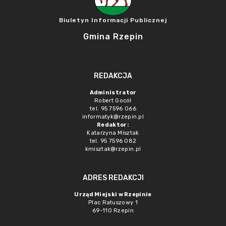
Biuletyn Informacji Publicznej
Gmina Rzepin
REDAKCJA
Administrator
Robert Gocół
tel. 95 7596 066
informatyk@rzepin.pl
Redaktor:
Katarzyna Misztak
tel. 95 7596 082
kmisztak@rzepin.pl
ADRES REDAKCJI
Urząd Miejski w Rzepinie
Plac Ratuszowy 1
69-110 Rzepin