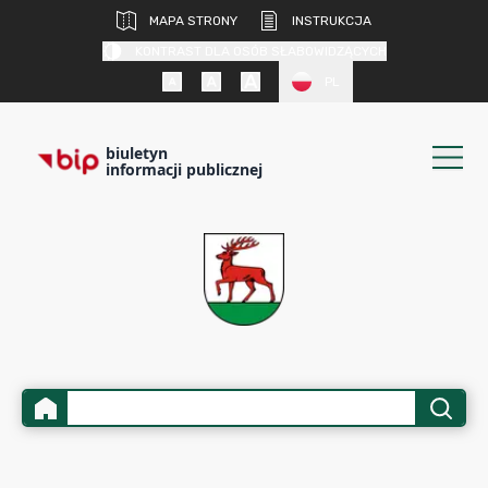
MAPA STRONY
INSTRUKCJA
KONTRAST DLA OSÓB SŁABOWIDZĄCYCH
PL
biuletyn
informacji publicznej