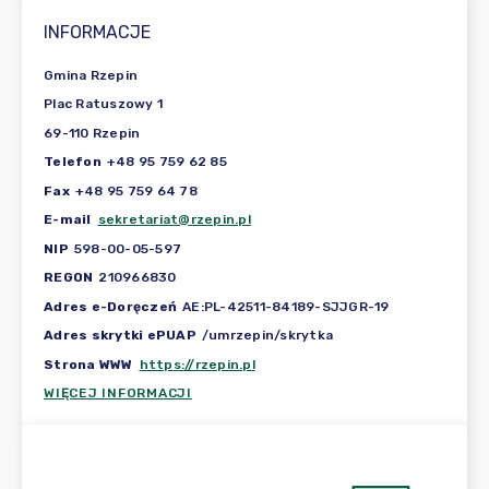
INFORMACJE
Gmina Rzepin
Plac Ratuszowy 1
69-110 Rzepin
Telefon
+48 95 759 62 85
Fax
+48 95 759 64 78
E-mail
sekretariat@rzepin.pl
NIP
598-00-05-597
REGON
210966830
Adres e-Doręczeń
AE:PL-42511-84189-SJJGR-19
Adres skrytki ePUAP
/umrzepin/skrytka
Strona WWW
https://rzepin.pl
WIĘCEJ INFORMACJI