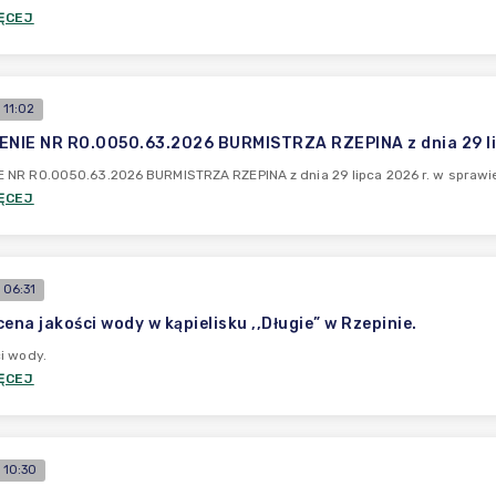
ĘCEJ
 11:02
IE NR RO.0050.63.2026 BURMISTRZA RZEPINA z dnia 29 lip
 NR RO.0050.63.2026 BURMISTRZA RZEPINA z dnia 29 lipca 2026 r. w sprawi
ĘCEJ
 06:31
ena jakości wody w kąpielisku ,,Długie” w Rzepinie.
i wody.
ĘCEJ
 10:30