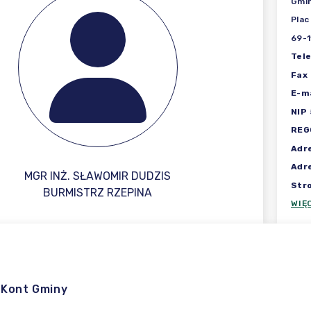
Gmin
Plac
69-1
Tel
Fax
E-ma
NIP
REG
Adr
Adr
MGR INŻ. SŁAWOMIR DUDZIS
Str
BURMISTRZ RZEPINA
WIĘ
 Kont Gminy