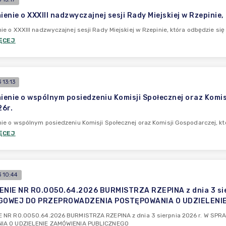
enie o XXXIII nadzwyczajnej sesji Rady Miejskiej w Rzepinie,
e o XXXIII nadzwyczajnej sesji Rady Miejskiej w Rzepinie, która odbędzie się
ĘCEJ
13:13
enie o wspólnym posiedzeniu Komisji Społecznej oraz Komisj
6r.
e o wspólnym posiedzeniu Komisji Społecznej oraz Komisji Gospodarczej, kt
ĘCEJ
 10:44
NIE NR RO.0050.64.2026 BURMISTRZA RZEPINA z dnia 3 sie
OWEJ DO PRZEPROWADZENIA POSTĘPOWANIA O UDZIELENIE
 NR RO.0050.64.2026 BURMISTRZA RZEPINA z dnia 3 sierpnia 2026 r. W 
IA O UDZIELENIE ZAMÓWIENIA PUBLICZNEGO