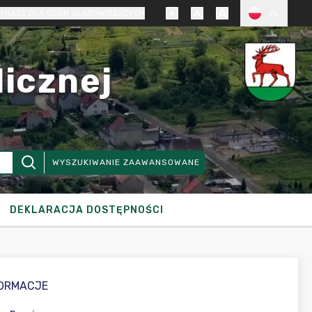
TRAST DLA OSÓB SŁABOWIDZĄCYCH
PL
licznej
WYSZUKIWANIE ZAAWANSOWANE
DEKLARACJA DOSTĘPNOŚCI
FORMACJE