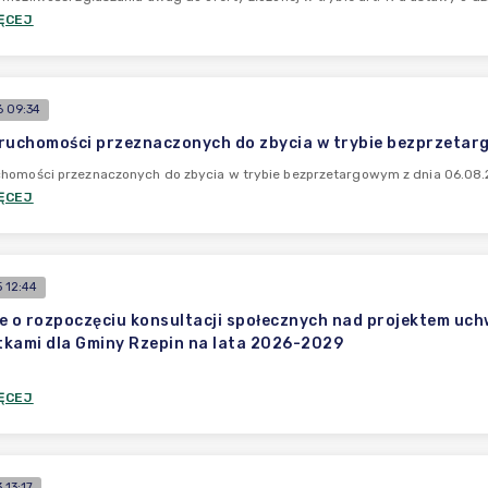
ĘCEJ
 09:34
ruchomości przeznaczonych do zbycia w trybie bezprzetarg
homości przeznaczonych do zbycia w trybie bezprzetargowym z dnia 06.08.2
ĘCEJ
 12:44
e o rozpoczęciu konsultacji społecznych nad projektem uch
kami dla Gminy Rzepin na lata 2026-2029
ĘCEJ
13:17