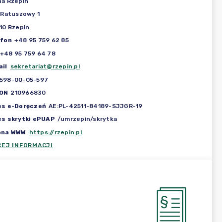
a Rzepin
 Ratuszowy 1
10 Rzepin
efon
+48 95 759 62 85
+48 95 759 64 78
il
sekretariat@rzepin.pl
598-00-05-597
ON
210966830
es e-Doręczeń
AE:PL-42511-84189-SJJGR-19
es skrytki ePUAP
/umrzepin/skrytka
ona WWW
https://rzepin.pl
CEJ INFORMACJI