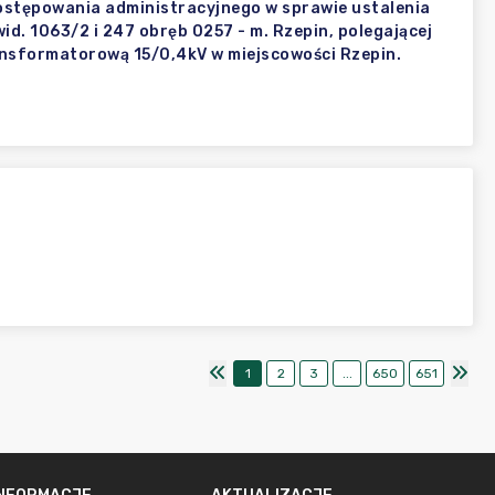
postępowania administracyjnego w sprawie ustalenia
ewid. 1063/2 i 247 obręb 0257 - m. Rzepin, polegającej
ransformatorową 15/0,4kV w miejscowości Rzepin.
1
2
3
...
650
651