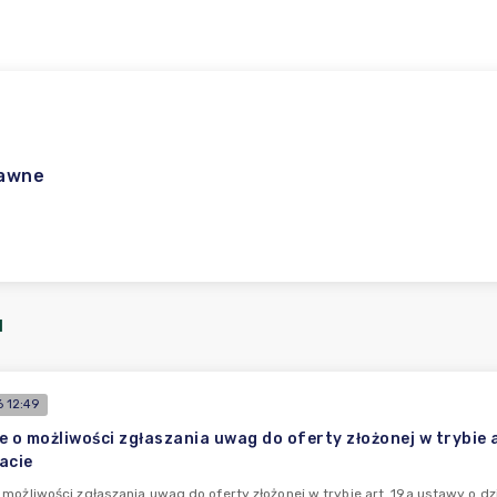
rawne
I
 12:49
e o możliwości zgłaszania uwag do oferty złożonej w trybie a
acie
 możliwości zgłaszania uwag do oferty złożonej w trybie art. 19a ustawy o dzi