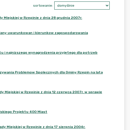
sortowanie:
 Miejskiej w Rzepinie z dnia 28 grudnia 2007r.
miany uwarunkowan i kierunkow zagospodarowania
tu i najnizszego wynagrodzenia przyjetego dla potrzeb
iazywania Problemow Spolecznych dla Gminy Rzepin na lata
y Miejskiej w Rzepinie z dnia 12 czerwca 2007r. w sprawie
lskiego Projektu 400 Miast
y Miejskiej w Rzepinie z dnia 17 sierpnia 2004r.