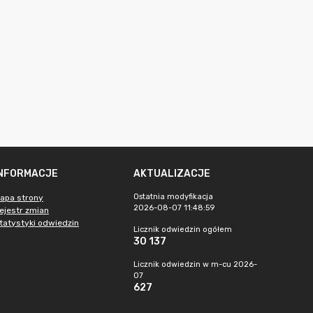
INFORMACJE
AKTUALIZACJE
Ostatnia modyfikacja
apa strony
2026-08-07 11:48:59
ejestr zmian
tatystyki odwiedzin
Licznik odwiedzin ogółem
30 137
Licznik odwiedzin w m-cu 2026-
07
627