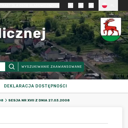
TRAST DLA OSÓB SŁABOWIDZĄCYCH
PL
licznej
WYSZUKIWANIE ZAAWANSOWANE
DEKLARACJA DOSTĘPNOŚCI
SESJA NR XVII Z DNIA 27.03.2008
08