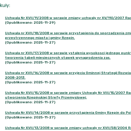
kuły
:
Uchwala Nr XVII/11/2008 w sprawie zmiany uchwaly nr XV/110/2007 Rady
(Opublikowano: 2025-11-29)
Uchwala nr XVII/18/2008 w sprawie przystapienia do sporzadzenia z
przestrzennego miasta i gminy Rzepin.
(Opublikowano: 2025-11-27)
Uchwala nr XVII/17/2008 w sprawie ystalenia wysokosci jednego punk
tworzenia tabeli miesiecznych stawek wynagrodzenia zas.
(Opublikowano: 2025-11-27)
Uchwala nr XVII/16/2008 w sprawie przyjecia Gminnej Strategii Rozw
2008-2013.
(Opublikowano: 2025-11-27)
Uchwala Nr XVII/15/2008 w sprawie zmiany Uchwaly Nr VIII/15/2007 Rad
utworzenia Rzepinskiej Strefy Przemyslowej.
(Opublikowano: 2025-11-27)
Uchwala Nr XVII/14/2008 w sprawie przystapienia Gminy Rzepin do Po
(Opublikowano: 2025-11-27)
Uchwala Nr XVII/13/2008 w sprawie zmiany uchwaly nr XVII/58/2004 Rad