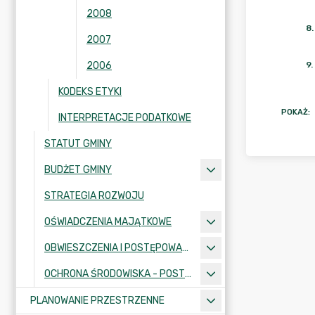
2008
8
.
2007
2006
9
.
KODEKS ETYKI
POKAŻ
:
INTERPRETACJE PODATKOWE
STATUT GMINY
BUDŻET GMINY
STRATEGIA ROZWOJU
OŚWIADCZENIA MAJĄTKOWE
OBWIESZCZENIA I POSTĘPOWANIA ADMINISTRACYJNE
OCHRONA ŚRODOWISKA - POSTĘPOWANIA I INFORMACJE
PLANOWANIE PRZESTRZENNE