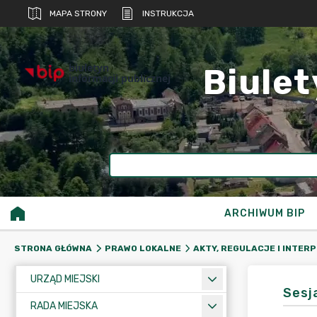
MAPA STRONY
INSTRUKCJA
biuletyn
Biulet
informacji publicznej
ARCHIWUM BIP
STRONA GŁÓWNA
PRAWO LOKALNE
AKTY, REGULACJE I INTER
URZĄD MIEJSKI
Sesj
RADA MIEJSKA