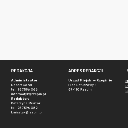
REDAKCJA
ADRES REDAKCJI
Administrator
Urząd Miejski w Rzepinie
M
Robert Gocół
Plac Ratuszowy 1
R
tel. 95 7596 066
69-110 Rzepin
S
informatyk@rzepin.pl
Redaktor:
Katarzyna Misztak
tel. 95 7596 082
kmisztak@rzepin.pl