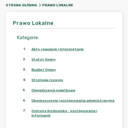
PRAWO LOKALNE
STRONA GŁÓWNA
Prawo Lokalne
Kategorie
:
1
.
Akty, regulacje i interpretacje
2
.
Statut Gminy
3
.
Budżet Gminy
4
.
Strategia rozwoju
5
.
Oświadczenia majątkowe
6
.
Obwieszczenia i postępowania administracyjne
7
.
Ochrona środowiska - postępowania i
informacje