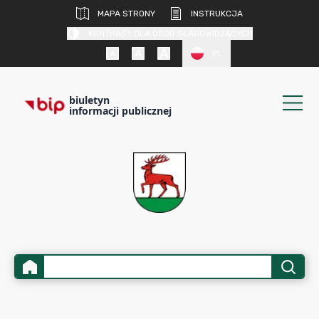
MAPA STRONY
INSTRUKCJA
KONTRAST DLA OSÓB SŁABOWIDZĄCYCH
PL
biuletyn
informacji publicznej