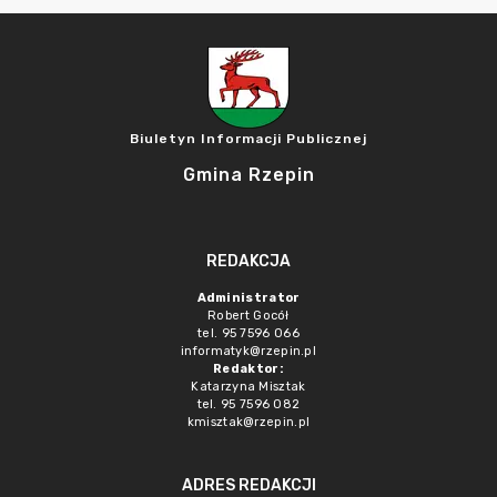
Biuletyn Informacji Publicznej
Gmina Rzepin
REDAKCJA
Administrator
Robert Gocół
tel. 95 7596 066
informatyk@rzepin.pl
Redaktor:
Katarzyna Misztak
tel. 95 7596 082
kmisztak@rzepin.pl
ADRES REDAKCJI