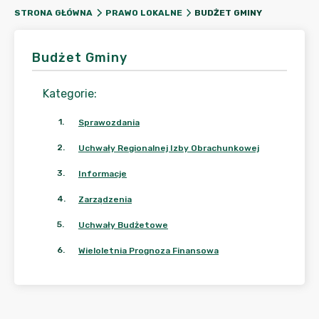
BUDŻET GMINY
STRONA GŁÓWNA
PRAWO LOKALNE
Budżet Gminy
Kategorie
:
1
.
Sprawozdania
2
.
Uchwały Regionalnej Izby Obrachunkowej
3
.
Informacje
4
.
Zarządzenia
5
.
Uchwały Budżetowe
6
.
Wieloletnia Prognoza Finansowa