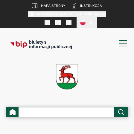
MAPA STRONY
INSTRUKCJA
KONTRAST DLA OSÓB SŁABOWIDZĄCYCH
PL
biuletyn
informacji publicznej