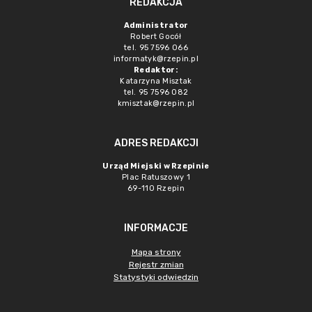
REDAKCJA
Administrator
Robert Gocół
tel. 95 7596 066
informatyk@rzepin.pl
Redaktor:
Katarzyna Misztak
tel. 95 7596 082
kmisztak@rzepin.pl
ADRES REDAKCJI
Urząd Miejski w Rzepinie
Plac Ratuszowy 1
69-110 Rzepin
INFORMACJE
Mapa strony
Rejestr zmian
Statystyki odwiedzin