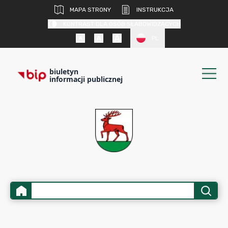
MAPA STRONY
INSTRUKCJA
KONTRAST DLA OSÓB SŁABOWIDZĄCYCH
PL
biuletyn
informacji publicznej