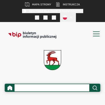
MAPA STRONY
INSTRUKCJA
KONTRAST DLA OSÓB SŁABOWIDZĄCYCH
PL
biuletyn
informacji publicznej