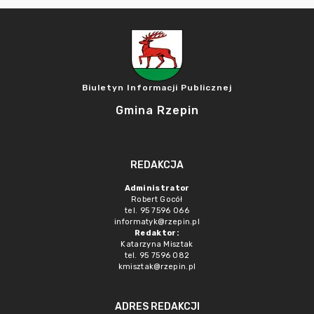
Biuletyn Informacji Publicznej
Gmina Rzepin
REDAKCJA
Administrator
Robert Gocół
tel. 95 7596 066
informatyk@rzepin.pl
Redaktor:
Katarzyna Misztak
tel. 95 7596 082
kmisztak@rzepin.pl
ADRES REDAKCJI