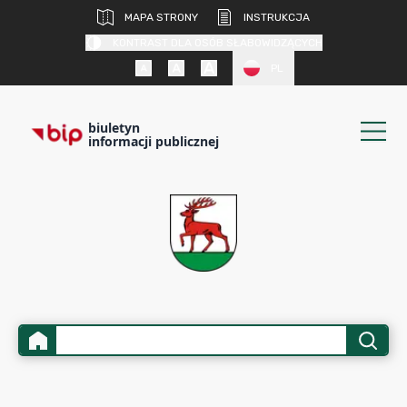
MAPA STRONY
INSTRUKCJA
KONTRAST DLA OSÓB SŁABOWIDZĄCYCH
PL
biuletyn
informacji publicznej