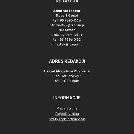
REDAKCJA
Administrator
Robert Gocół
tel. 95 7596 066
informatyk@rzepin.pl
Redaktor:
Katarzyna Misztak
tel. 95 7596 082
kmisztak@rzepin.pl
ADRES REDAKCJI
Urząd Miejski w Rzepinie
Plac Ratuszowy 1
69-110 Rzepin
INFORMACJE
Mapa strony
Rejestr zmian
Statystyki odwiedzin