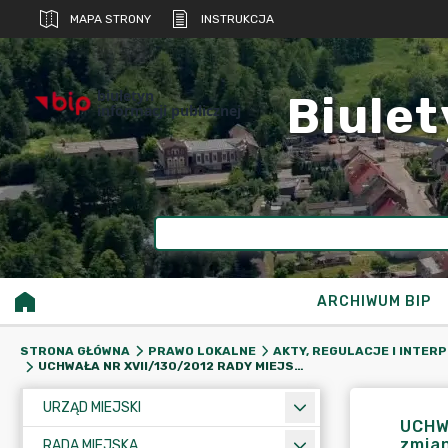
MAPA STRONY
INSTRUKCJA
biuletyn
Biulet
informacji publicznej
ARCHIWUM BIP
STRONA GŁÓWNA
PRAWO LOKALNE
AKTY, REGULACJE I INTER
UCHWAŁA NR XVII/130/2012 RADY MIEJSKIEJ W RZEPINIE Z DNIA 13 STYCZNIA 2012 R. W SPRAWIE: ZMIANY UCHWAŁY BUDŻETOWEJ
URZĄD MIEJSKI
UCHWA
zmia
RADA MIEJSKA