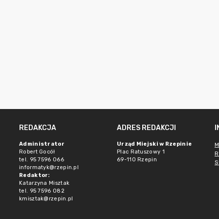
REDAKCJA
ADRES REDAKCJI
Administrator
Urząd Miejski w Rzepinie
M
Robert Gocół
Plac Ratuszowy 1
R
tel. 95 7596 066
69-110 Rzepin
S
informatyk@rzepin.pl
Redaktor:
Katarzyna Misztak
tel. 95 7596 082
kmisztak@rzepin.pl