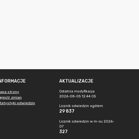
INFORMACJE
AKTUALIZACJE
Ostatnia modyfikacja
apa strony
2026-08-05 12:44:05
ejestr zmian
tatystyki odwiedzin
Licznik odwiedzin ogółem
29 837
Licznik odwiedzin w m-cu 2026-
07
327