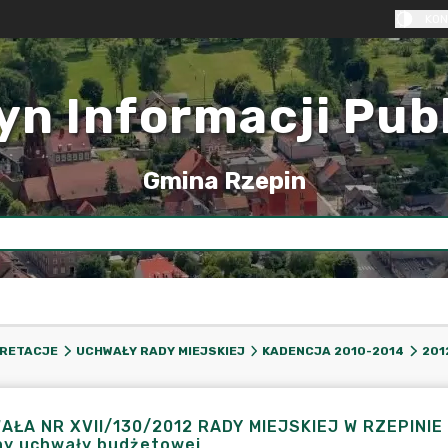
KON
yn Informacji Pub
Gmina Rzepin
PRETACJE
UCHWAŁY RADY MIEJSKIEJ
KADENCJA 2010-2014
201
ŁA NR XVII/130/2012 RADY MIEJSKIEJ W RZEPINIE z 
ny uchwały budżetowej