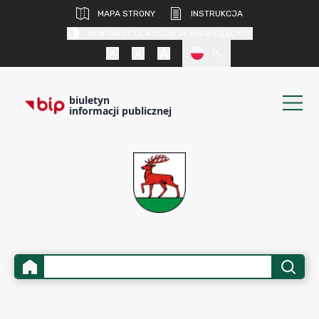
MAPA STRONY
INSTRUKCJA
KONTRAST DLA OSÓB SŁABOWIDZĄCYCH
PL
biuletyn
informacji publicznej