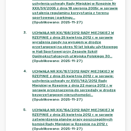
uchylenia uchwały Rady Miejskiej w Rzepinie Nr
XXX/59/2005 z dnia 18 sierpnia 2005r. w sprawie
ustalenia regulaminu korzystania z terenu
sportowego i parkingu...
(Opublikowano: 2025-11-27)
3
.
UCHWAŁA NR XIX/158/2012 RADY MIEJSKIEJ W
RZEPINIE z dnia 25 kwietnia 2012 r. w sprawie
wyrażenia zgody na wynajem w drodze
przetargowej na okres 10 lat lokalu użytkowego
w Hali Sportowej przy Zespole Szkół
Ogólnokształcących ul.Wojska Polskiego 30...
(Opublikowano: 2025-11-27)
4
.
UCHWAŁA NR XIX/157/2012 RADY MIEJSKIEJ W
RZEPINIE z dnia 25 kwietnia 2012 r. w sprawie:
uchylenia uchwały nr XVIII/142/2012 Rady
Miejskiej w Rzepinie z dnia 22 marca 2012 r. w
sprawie przeznaczenia do sprzedaży w drodze
bezprzetargowej nieruchomości...
(Opublikowano: 2025-11-27)
5
.
UCHWAŁA NR XIX/156/2012 RADY MIEJSKIEJ W
RZEPINIE z dnia 25 kwietnia 2012 r. w sprawie
zatwierdzenia planów pracy poszczególnych
komisji Rady Miejskiej w Rzepinie na 2012 r.
(Opublikowano: 2025-11-27)