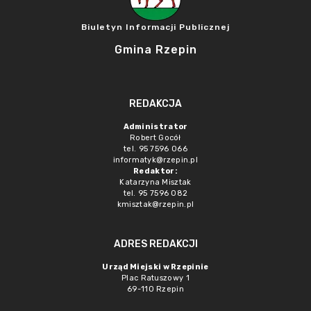
Biuletyn Informacji Publicznej
Gmina Rzepin
REDAKCJA
Administrator
Robert Gocół
tel. 95 7596 066
informatyk@rzepin.pl
Redaktor:
Katarzyna Misztak
tel. 95 7596 082
kmisztak@rzepin.pl
ADRES REDAKCJI
Urząd Miejski w Rzepinie
Plac Ratuszowy 1
69-110 Rzepin