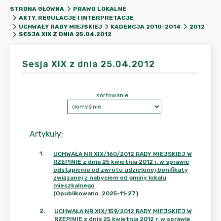
STRONA GŁÓWNA
PRAWO LOKALNE
AKTY, REGULACJE I INTERPRETACJE
UCHWAŁY RADY MIEJSKIEJ
KADENCJA 2010-2014
2012
SESJA XIX Z DNIA 25.04.2012
Sesja XIX z dnia 25.04.2012
sortowanie:
Artykuły
:
1
.
UCHWAŁA NR XIX/160/2012 RADY MIEJSKIEJ W
RZEPINIE z dnia 25 kwietnia 2012 r. w sprawie
odstąpienia od zwrotu udzielonej bonifikaty
związanej z nabyciem od gminy lokalu
mieszkalnego
(Opublikowano: 2025-11-27)
2
.
UCHWAŁA NR XIX/159/2012 RADY MIEJSKIEJ W
RZEPINIE z dnia 25 kwietnia 2012 r. w sprawie