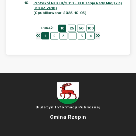
10
.
Protokół Nr XLII/2018 - XLII sesja Rady Miejskiej
(28.03.2018)
(Opublikowano: 2025-10-05)
POKAŻ
:
10
25
50
100
1
2
3
...
5
6
Biuletyn Informacji Publicznej
Gmina Rzepin