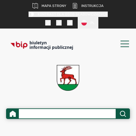
MAPA STRONY
INSTRUKCJA
KONTRAST DLA OSÓB SŁABOWIDZĄCYCH
PL
biuletyn
informacji publicznej