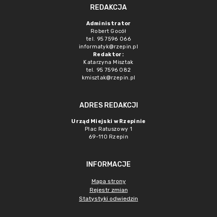
REDAKCJA
Administrator
Robert Gocół
tel. 95 7596 066
informatyk@rzepin.pl
Redaktor:
Katarzyna Misztak
tel. 95 7596 082
kmisztak@rzepin.pl
ADRES REDAKCJI
Urząd Miejski w Rzepinie
Plac Ratuszowy 1
69-110 Rzepin
INFORMACJE
Mapa strony
Rejestr zmian
Statystyki odwiedzin