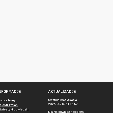
INFORMACJE
AKTUALIZACJE
Ostatnia modyfikacja
apa strony
2026-08-07 11:48:59
ejestr zmian
tatystyki odwiedzin
Licznik odwiedzin ogółem