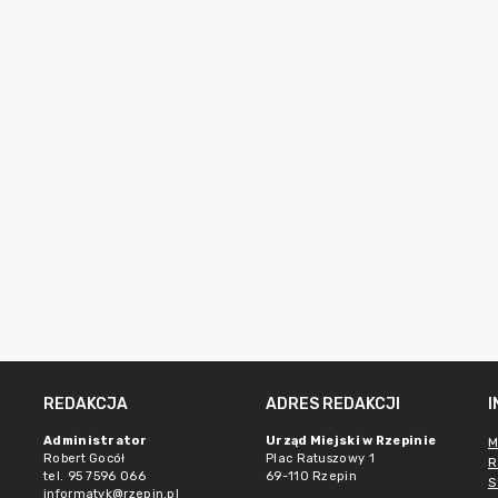
REDAKCJA
ADRES REDAKCJI
Administrator
Urząd Miejski w Rzepinie
M
Robert Gocół
Plac Ratuszowy 1
R
tel. 95 7596 066
69-110 Rzepin
S
informatyk@rzepin.pl