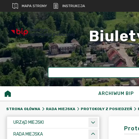
MAPA STRONY
INSTRUKCJA
biuletyn
Biulet
informacji publicznej
ARCHIWUM BIP
STRONA GŁÓWNA
RADA MIEJSKA
PROTOKOŁY Z POSIEDZEŃ
URZĄD MIEJSKI
Proto
RADA MIEJSKA