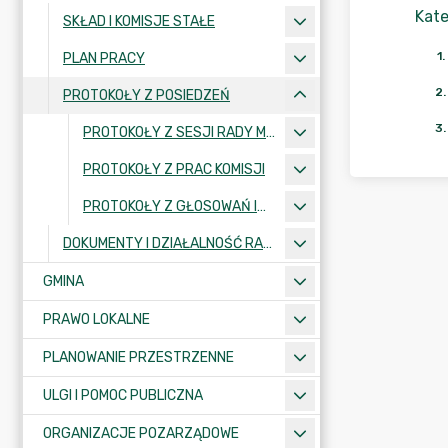
Kate
SKŁAD I KOMISJE STAŁE
1
.
PLAN PRACY
2
.
PROTOKOŁY Z POSIEDZEŃ
3
.
PROTOKOŁY Z SESJI RADY MIEJSKIEJ
PROTOKOŁY Z PRAC KOMISJI
PROTOKOŁY Z GŁOSOWAŃ IMIENNYCH
DOKUMENTY I DZIAŁALNOŚĆ RADY
GMINA
PRAWO LOKALNE
PLANOWANIE PRZESTRZENNE
ULGI I POMOC PUBLICZNA
ORGANIZACJE POZARZĄDOWE