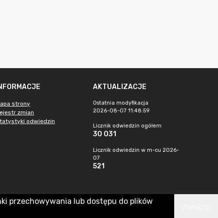
INFORMACJE
AKTUALIZACJE
Ostatnia modyfikacja
apa strony
2026-08-07 11:48:59
ejestr zmian
tatystyki odwiedzin
Licznik odwiedzin ogółem
30 031
Licznik odwiedzin w m-cu 2026-
07
521
nki przechowywania lub dostępu do plików
Zamknij