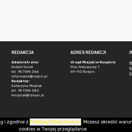
REDAKCJA
ADRES REDAKCJI
Administrator
Urząd Miejski w Rzepinie
M
Robert Gocół
Plac Ratuszowy 1
R
tel. 95 7596 066
69-110 Rzepin
S
informatyk@rzepin.pl
Redaktor:
Katarzyna Misztak
tel. 95 7596 082
kmisztak@rzepin.pl
ug i zgodnie z
Polityką Plików Cookies
. Możesz określić waru
cookies w Twojej przeglądarce