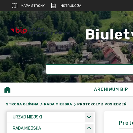
MAPA STRONY
INSTRUKCJA
biuletyn
Biulet
informacji publicznej
ARCHIWUM BIP
PROTOKOŁY Z POSIEDZEŃ
STRONA GŁÓWNA
RADA MIEJSKA
URZĄD MIEJSKI
Prot
RADA MIEJSKA