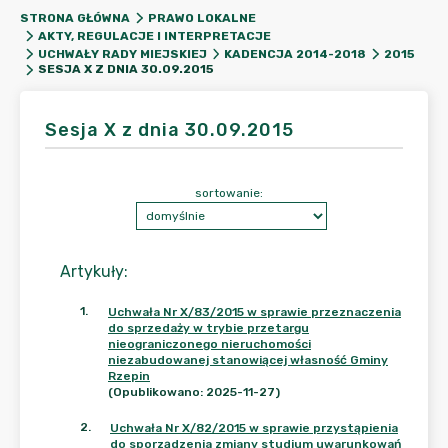
STRONA GŁÓWNA
PRAWO LOKALNE
AKTY, REGULACJE I INTERPRETACJE
UCHWAŁY RADY MIEJSKIEJ
KADENCJA 2014-2018
2015
SESJA X Z DNIA 30.09.2015
Sesja X z dnia 30.09.2015
sortowanie:
Artykuły
:
1
.
Uchwała Nr X/83/2015 w sprawie przeznaczenia
do sprzedaży w trybie przetargu
nieograniczonego nieruchomości
niezabudowanej stanowiącej własność Gminy
Rzepin
(Opublikowano: 2025-11-27)
2
.
Uchwała Nr X/82/2015 w sprawie przystąpienia
do sporządzenia zmiany studium uwarunkowań