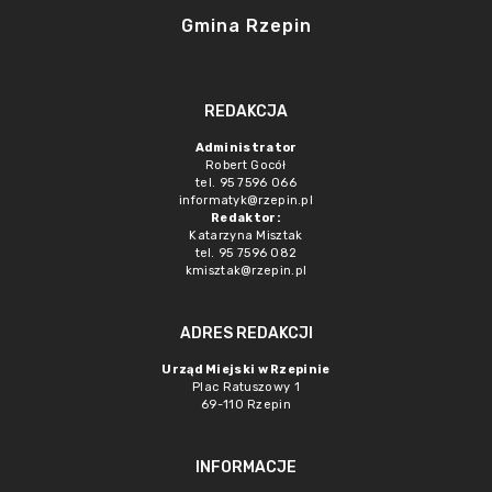
Gmina Rzepin
REDAKCJA
Administrator
Robert Gocół
tel. 95 7596 066
informatyk@rzepin.pl
Redaktor:
Katarzyna Misztak
tel. 95 7596 082
kmisztak@rzepin.pl
ADRES REDAKCJI
Urząd Miejski w Rzepinie
Plac Ratuszowy 1
69-110 Rzepin
INFORMACJE