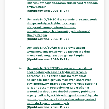
i kierunków zagospodarowania przestrzennego
gminy Rzepin
(Opublikowano: 2025-11-27)
3
.
Uchwała Nr X/81/2015 w sprawie przeznaczenia
do sprzedaży w trybie przetargu
nieograniczonego nieruchomości
niezabudowanych stanowiących własność
Gminy Rzepin
(Opublikowano: 2025-11-27)
4
.
Uchwała Nr X/80/2015 w sprawie zasad
wynajmowania lokali wchodzących w skład
mieszkaniowego zasobu gminy Rzepin
(Opublikowano: 2025-11-27)
5
.
Uchwała Nr X/79/2015 w sprawie: określenia
szczegółowych zasad i trybu umarzania,
odraczania lub rozkładania na raty spłat
należności pieniężnych mających charakter
cywilnoprawny, przypadających Gminie Rzepin i
jej jednostkom podległym oraz określenia
warunków dopuszczalności pomocy publicznej
w przypadkach, w których ulga stanowić będzie
pomoc publiczną, a także wskazania organów i
osób do tego uprawnionych
(Opublikowano: 2025-11-27)