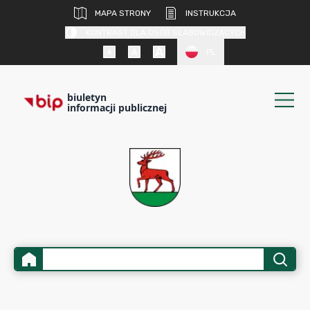
MAPA STRONY
INSTRUKCJA
KONTRAST DLA OSÓB SŁABOWIDZĄCYCH
PL
biuletyn
informacji publicznej