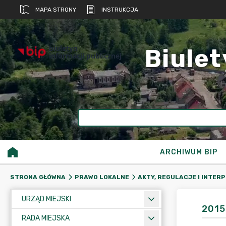
MAPA STRONY
INSTRUKCJA
biuletyn
Biulet
informacji publicznej
ARCHIWUM BIP
STRONA GŁÓWNA
PRAWO LOKALNE
AKTY, REGULACJE I INTER
URZĄD MIEJSKI
2015
RADA MIEJSKA