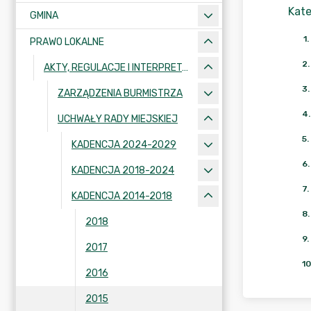
Kate
GMINA
1
.
PRAWO LOKALNE
2
.
AKTY, REGULACJE I INTERPRETACJE
3
.
ZARZĄDZENIA BURMISTRZA
4
.
UCHWAŁY RADY MIEJSKIEJ
5
.
KADENCJA 2024-2029
6
.
KADENCJA 2018-2024
7
.
KADENCJA 2014-2018
8
.
2018
9
.
2017
10
2016
2015