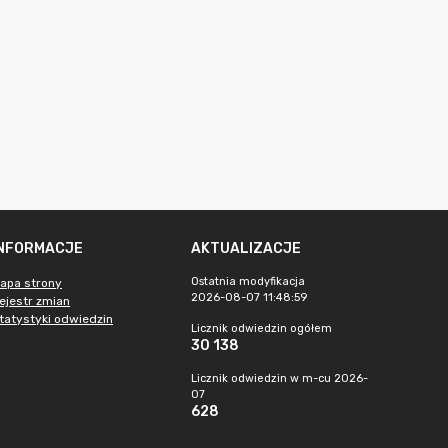
INFORMACJE
AKTUALIZACJE
Ostatnia modyfikacja
apa strony
2026-08-07 11:48:59
ejestr zmian
tatystyki odwiedzin
Licznik odwiedzin ogółem
30 138
Licznik odwiedzin w m-cu 2026-
07
628