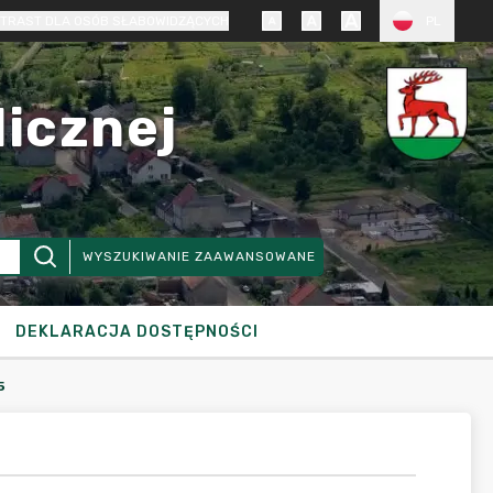
TRAST DLA OSÓB SŁABOWIDZĄCYCH
PL
licznej
WYSZUKIWANIE ZAAWANSOWANE
DEKLARACJA DOSTĘPNOŚCI
5