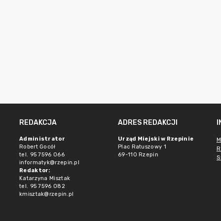
REDAKCJA
ADRES REDAKCJI
Administrator
Urząd Miejski w Rzepinie
M
Robert Gocół
Plac Ratuszowy 1
R
tel. 95 7596 066
69-110 Rzepin
S
informatyk@rzepin.pl
Redaktor:
Katarzyna Misztak
tel. 95 7596 082
kmisztak@rzepin.pl