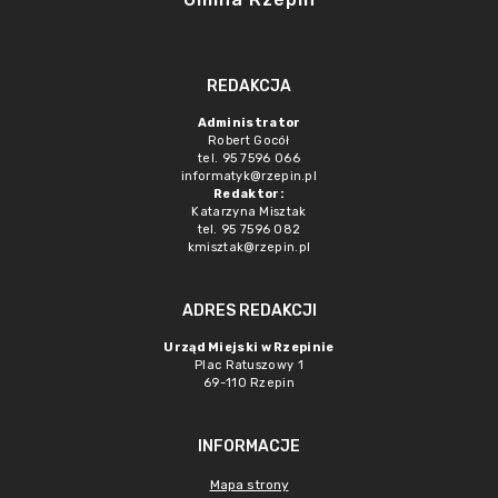
REDAKCJA
Administrator
Robert Gocół
tel. 95 7596 066
informatyk@rzepin.pl
Redaktor:
Katarzyna Misztak
tel. 95 7596 082
kmisztak@rzepin.pl
ADRES REDAKCJI
Urząd Miejski w Rzepinie
Plac Ratuszowy 1
69-110 Rzepin
INFORMACJE
Mapa strony