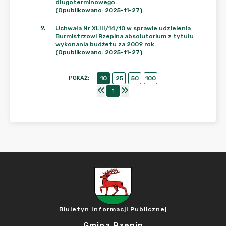
długoterminowego.
(Opublikowano: 2025-11-27)
9
.
Uchwała Nr XLIII/14/10 w sprawie udzielenia
Burmistrzowi Rzepina absolutorium z tytułu
wykonania budżetu za 2009 rok.
(Opublikowano: 2025-11-27)
POKAŻ
:
10
25
50
100
1
Biuletyn Informacji Publicznej
Gmina Rzepin