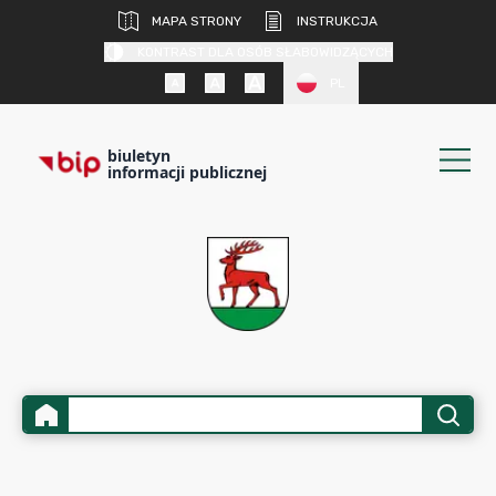
MAPA STRONY
INSTRUKCJA
KONTRAST DLA OSÓB SŁABOWIDZĄCYCH
PL
biuletyn
informacji publicznej