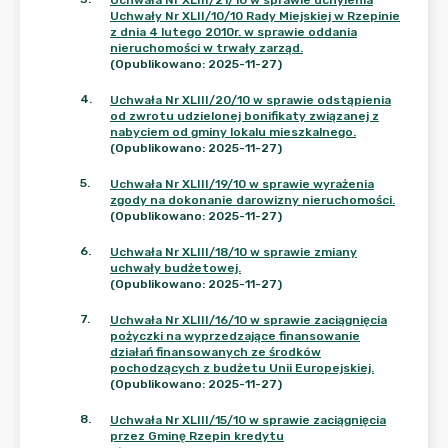
Uchwała Nr XLIII/21/10 w sprawie uchylenia
Uchwały Nr XLII/10/10 Rady Miejskiej w Rzepinie
z dnia 4 lutego 2010r. w sprawie oddania
nieruchomości w trwały zarząd.
(Opublikowano: 2025-11-27)
4
.
Uchwała Nr XLIII/20/10 w sprawie odstąpienia
od zwrotu udzielonej bonifikaty związanej z
nabyciem od gminy lokalu mieszkalnego.
(Opublikowano: 2025-11-27)
5
.
Uchwała Nr XLIII/19/10 w sprawie wyrażenia
zgody na dokonanie darowizny nieruchomości.
(Opublikowano: 2025-11-27)
6
.
Uchwała Nr XLIII/18/10 w sprawie zmiany
uchwały budżetowej.
(Opublikowano: 2025-11-27)
7
.
Uchwała Nr XLIII/16/10 w sprawie zaciągnięcia
pożyczki na wyprzedzające finansowanie
działań finansowanych ze środków
pochodzących z budżetu Unii Europejskiej.
(Opublikowano: 2025-11-27)
8
.
Uchwała Nr XLIII/15/10 w sprawie zaciągnięcia
przez Gminę Rzepin kredytu