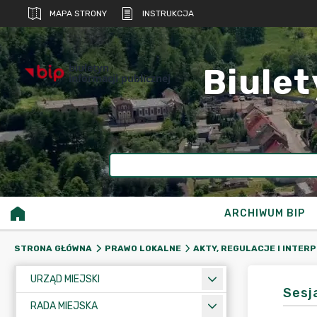
MAPA STRONY
INSTRUKCJA
biuletyn
Biulet
informacji publicznej
ARCHIWUM BIP
STRONA GŁÓWNA
PRAWO LOKALNE
AKTY, REGULACJE I INTER
URZĄD MIEJSKI
Sesja
RADA MIEJSKA