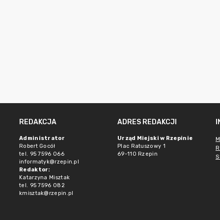
REDAKCJA
ADRES REDAKCJI
Administrator
Urząd Miejski w Rzepinie
M
Robert Gocół
Plac Ratuszowy 1
R
tel. 95 7596 066
69-110 Rzepin
S
informatyk@rzepin.pl
Redaktor:
Katarzyna Misztak
tel. 95 7596 082
kmisztak@rzepin.pl