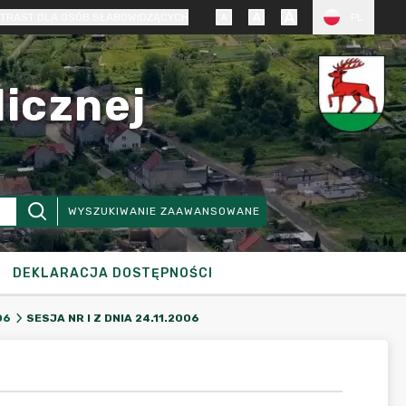
TRAST DLA OSÓB SŁABOWIDZĄCYCH
PL
licznej
WYSZUKIWANIE ZAAWANSOWANE
DEKLARACJA DOSTĘPNOŚCI
SESJA NR I Z DNIA 24.11.2006
06