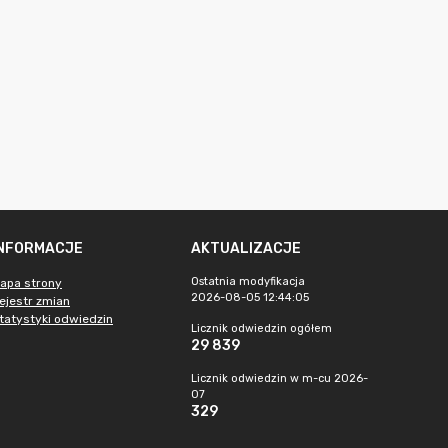
INFORMACJE
AKTUALIZACJE
Ostatnia modyfikacja
apa strony
2026-08-05 12:44:05
ejestr zmian
tatystyki odwiedzin
Licznik odwiedzin ogółem
29 839
Licznik odwiedzin w m-cu 2026-
07
329