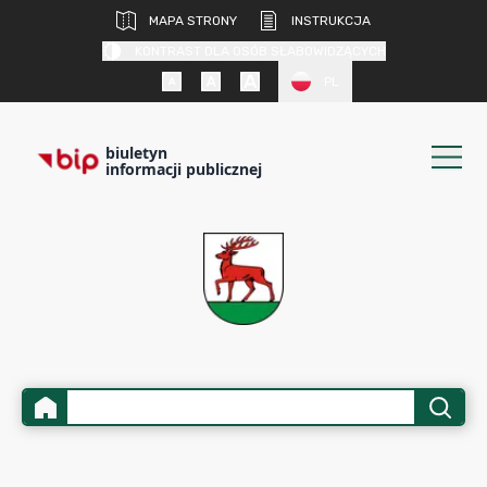
MAPA STRONY
INSTRUKCJA
KONTRAST DLA OSÓB SŁABOWIDZĄCYCH
PL
biuletyn
informacji publicznej