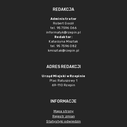
REDAKCJA
Administrator
Robert Gocół
tel. 95 7596 066
informatyk@rzepin.pl
Redaktor:
Katarzyna Misztak
tel. 95 7596 082
kmisztak@rzepin.pl
ADRES REDAKCJI
Urząd Miejski w Rzepinie
Plac Ratuszowy 1
69-110 Rzepin
INFORMACJE
Mapa strony
Rejestr zmian
Statystyki odwiedzin