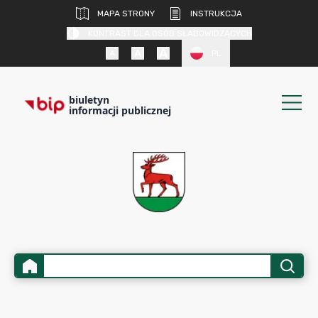
MAPA STRONY
INSTRUKCJA
KONTRAST DLA OSÓB SŁABOWIDZĄCYCH
PL
biuletyn
informacji publicznej