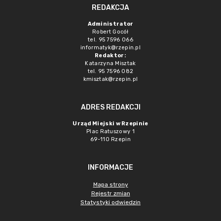
REDAKCJA
Administrator
Robert Gocół
tel. 95 7596 066
informatyk@rzepin.pl
Redaktor:
Katarzyna Misztak
tel. 95 7596 082
kmisztak@rzepin.pl
ADRES REDAKCJI
Urząd Miejski w Rzepinie
Plac Ratuszowy 1
69-110 Rzepin
INFORMACJE
Mapa strony
Rejestr zmian
Statystyki odwiedzin