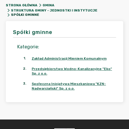
STRONA GŁÓWNA
GMINA
STRUKTURA GMINY - JEDNOSTKI I INSTYTUCJE
SPÓŁKI GMINNE
Spółki gminne
Kategorie
:
1
.
Zakład Administracji Mieniem Komunalnym
2
.
Przedsiębiorstwo Wodno-Kanalizacyjne "Eko"
Sp. z o.o.
3
.
Społeczna Inicjatywa Mieszkaniowa "KZN-
Nadwarciański" Sp. z o.o.