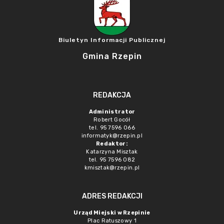
Biuletyn Informacji Publicznej
Gmina Rzepin
REDAKCJA
Administrator
Robert Gocół
tel. 95 7596 066
informatyk@rzepin.pl
Redaktor:
Katarzyna Misztak
tel. 95 7596 082
kmisztak@rzepin.pl
ADRES REDAKCJI
Urząd Miejski w Rzepinie
Plac Ratuszowy 1