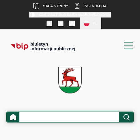
MAPA STRONY
INSTRUKCJA
KONTRAST DLA OSÓB SŁABOWIDZĄCYCH
PL
biuletyn
informacji publicznej