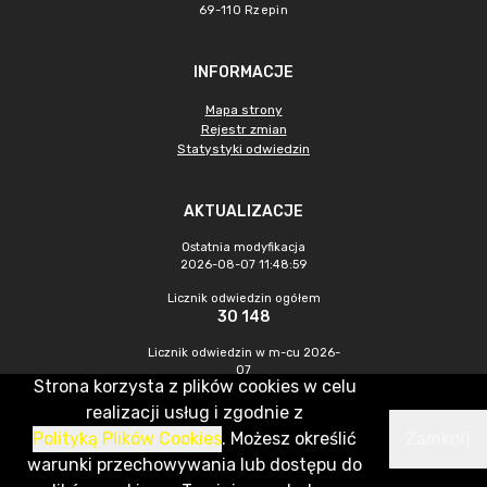
69-110 Rzepin
INFORMACJE
Mapa strony
Rejestr zmian
Statystyki odwiedzin
AKTUALIZACJE
Ostatnia modyfikacja
2026-08-07 11:48:59
Licznik odwiedzin ogółem
30 148
Licznik odwiedzin w m-cu 2026-
07
Strona korzysta z plików cookies w celu
638
realizacji usług i zgodnie z
Polityką Plików Cookies
. Możesz określić
Zamknij
CMS & Hosting: Nefeni Sp. z o.o.
warunki przechowywania lub dostępu do