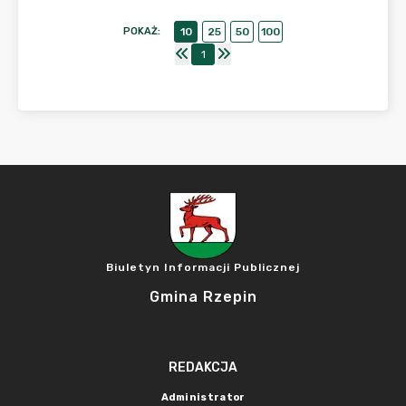
POKAŻ
:
10
25
50
100
1
Biuletyn Informacji Publicznej
Gmina Rzepin
REDAKCJA
Administrator