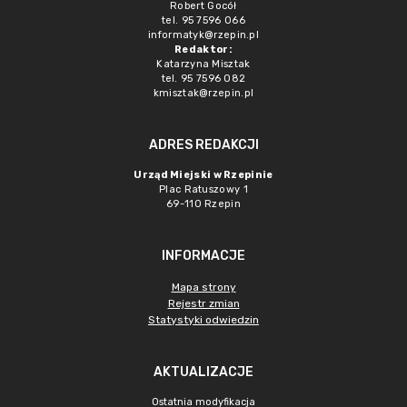
Robert Gocół
tel. 95 7596 066
informatyk@rzepin.pl
Redaktor:
Katarzyna Misztak
tel. 95 7596 082
kmisztak@rzepin.pl
ADRES REDAKCJI
Urząd Miejski w Rzepinie
Plac Ratuszowy 1
69-110 Rzepin
INFORMACJE
Mapa strony
Rejestr zmian
Statystyki odwiedzin
AKTUALIZACJE
Ostatnia modyfikacja