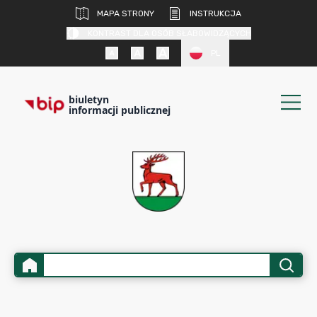
MAPA STRONY
INSTRUKCJA
KONTRAST DLA OSÓB SŁABOWIDZĄCYCH
PL
biuletyn
informacji publicznej