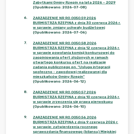
Zabytkami Gminy Rzepin na lata 2026 – 2029
(Opublikowano: 2026-07-08)
6
.
ZARZĄDZENIE NR RO.0050.59.2026
BURMISTRZA RZEPINA z dnia 30 czerwca 2026 r.
w sprawie: zmiany uchwały budżetowej
(Opublikowano: 2026-07-06)
7
.
ZARZĄDZENIE NR RO.0050.58.2026
BURMISTRZA RZEPINA z dnia 12 czerwca 2026 r.
w sprawie powołania komisji konkursowej do
zaopiniowania ofert złożonych w ramach
otwartego konkursu ofert na realizację
zadania publicznego pn. "Usługa integracji
społeczno - zawodowej realizowanej dla
mieszkańców Gminy Rzepin"
(Opublikowano: 2026-06-12)
8
.
ZARZĄDZENIE NR RO.0050.57.2026
BURMISTRZA RZEPINA z dnia 10 czerwca 2026 r.
w sprawie zrzeczenia się prawa pierwokupu
(Opublikowano: 2026-06-10)
9
.
ZARZĄDZENIE NR RO.0050.56.2026
BURMISTRZA RZEPINA z dnia 9 czerwca 2026 r.
w sprawie: zatwierdzenia rocznego
sprawozdania finansowego (bilansu) Miejskiej