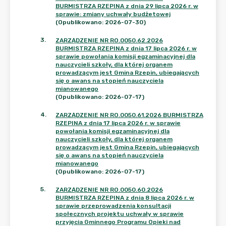
BURMISTRZA RZEPINA z dnia 29 lipca 2026 r. w
sprawie: zmiany uchwały budżetowej
(Opublikowano: 2026-07-30)
3
.
ZARZĄDZENIE NR RO.0050.62.2026
BURMISTRZA RZEPINA z dnia 17 lipca 2026 r. w
sprawie powołania komisji egzaminacyjnej dla
nauczycieli szkoły, dla której organem
prowadzącym jest Gmina Rzepin, ubiegających
się o awans na stopień nauczyciela
mianowanego
(Opublikowano: 2026-07-17)
4
.
ZARZĄDZENIE NR RO.0050.61.2026 BURMISTRZA
RZEPINA z dnia 17 lipca 2026 r. w sprawie
powołania komisji egzaminacyjnej dla
nauczycieli szkoły, dla której organem
prowadzącym jest Gmina Rzepin, ubiegających
się o awans na stopień nauczyciela
mianowanego
(Opublikowano: 2026-07-17)
5
.
ZARZĄDZENIE NR RO.0050.60.2026
BURMISTRZA RZEPINA z dnia 8 lipca 2026 r. w
sprawie przeprowadzenia konsultacji
społecznych projektu uchwały w sprawie
przyjęcia Gminnego Programu Opieki nad