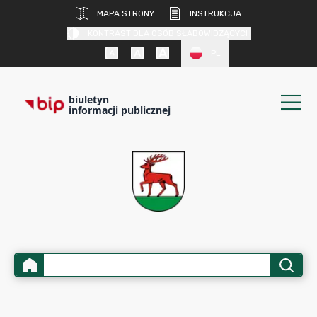
MAPA STRONY
INSTRUKCJA
KONTRAST DLA OSÓB SŁABOWIDZĄCYCH
PL
biuletyn
informacji publicznej