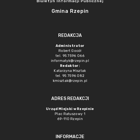
Biuletyn Informacji Publicznej
Gmina Rzepin
REDAKCJA
Administrator
Robert Gocół
tel. 95 7596 066
informatyk@rzepin.pl
Redaktor:
Katarzyna Misztak
tel. 95 7596 082
kmisztak@rzepin.pl
ADRES REDAKCJI
Urząd Miejski w Rzepinie
Plac Ratuszowy 1
69-110 Rzepin
INFORMACJE