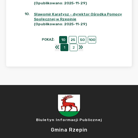
(Opublikowano: 2025-11-29)
10
.
Sławomir Karatysz - dyrektor Ośrodka Pomocy
Społecznej w Rzepinie
(Opublikowano: 2025-11-29)
POKAŻ
:
10
25
50
100
1
2
Biuletyn Informacji Publicznej
Gmina Rzepin