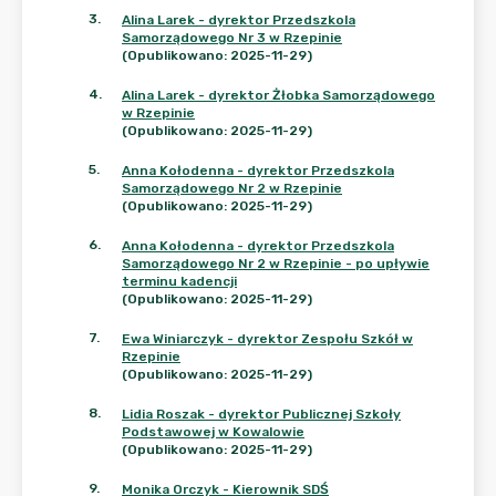
3
.
Alina Larek - dyrektor Przedszkola
Samorządowego Nr 3 w Rzepinie
(Opublikowano: 2025-11-29)
4
.
Alina Larek - dyrektor Żłobka Samorządowego
w Rzepinie
(Opublikowano: 2025-11-29)
5
.
Anna Kołodenna - dyrektor Przedszkola
Samorządowego Nr 2 w Rzepinie
(Opublikowano: 2025-11-29)
6
.
Anna Kołodenna - dyrektor Przedszkola
Samorządowego Nr 2 w Rzepinie - po upływie
terminu kadencji
(Opublikowano: 2025-11-29)
7
.
Ewa Winiarczyk - dyrektor Zespołu Szkół w
Rzepinie
(Opublikowano: 2025-11-29)
8
.
Lidia Roszak - dyrektor Publicznej Szkoły
Podstawowej w Kowalowie
(Opublikowano: 2025-11-29)
9
.
Monika Orczyk - Kierownik SDŚ