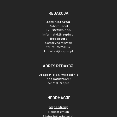
REDAKCJA
Administrator
Robert Gocół
tel. 95 7596 066
informatyk@rzepin.pl
Redaktor:
Katarzyna Misztak
tel. 95 7596 082
kmisztak@rzepin.pl
ADRES REDAKCJI
Urząd Miejski w Rzepinie
Plac Ratuszowy 1
69-110 Rzepin
INFORMACJE
Mapa strony
Rejestr zmian
Statystyki odwiedzin