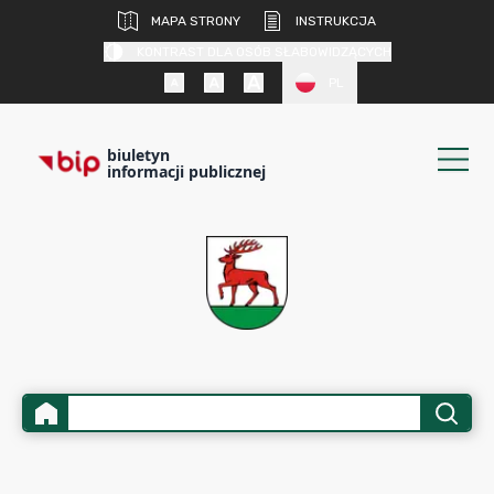
MAPA STRONY
INSTRUKCJA
KONTRAST DLA OSÓB SŁABOWIDZĄCYCH
PL
biuletyn
informacji publicznej