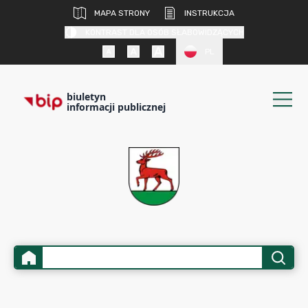
MAPA STRONY
INSTRUKCJA
KONTRAST DLA OSÓB SŁABOWIDZĄCYCH
PL
biuletyn
informacji publicznej