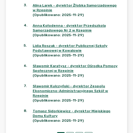
3
.
Alina Larek - dyrektor Żłobka Samorządowego
w Rzepinie
(Opublikowano: 2025-11-29)
4
.
Anna Kołodenna - dyrektor Przedszkola
Samorządowego Nr 2 w Rzepinie
(Opublikowano: 2025-11-29)
5
.
Lidia Roszak - dyrektor Publicznej Szkoły
Podstawowej w Kowalowie
(Opublikowano: 2025-11-29)
6
.
Sławomir Karatysz - dyrektor Ośrodka Pomocy
Społecznej w Rzepinie
(Opublikowano: 2025-11-29)
7
.
Sławomir Kulczyński - dyrektor Zespołu
Ekonomiczno-Administracyjnego Szkół w
Rzepinie
(Opublikowano: 2025-11-29)
8
.
Tomasz Sidorkiewicz - dyrektor Miejskiego
Domu Kultury
(Opublikowano: 2025-11-29)