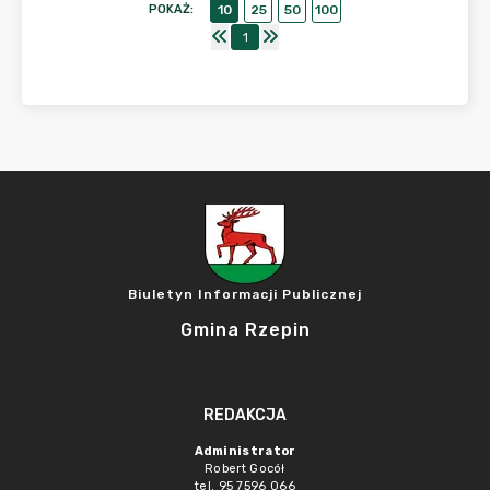
POKAŻ
:
10
25
50
100
1
Biuletyn Informacji Publicznej
Gmina Rzepin
REDAKCJA
Administrator
Robert Gocół
tel. 95 7596 066