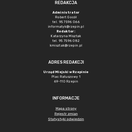
REDAKCJA
Administrator
Robert Gocół
tel. 95 7596 066
informatyk@rzepin.pl
Redaktor:
Katarzyna Misztak
tel. 95 7596 082
kmisztak@rzepin.pl
ADRES REDAKCJI
Urząd Miejski w Rzepinie
Plac Ratuszowy 1
69-110 Rzepin
INFORMACJE
Mapa strony
Rejestr zmian
Statystyki odwiedzin