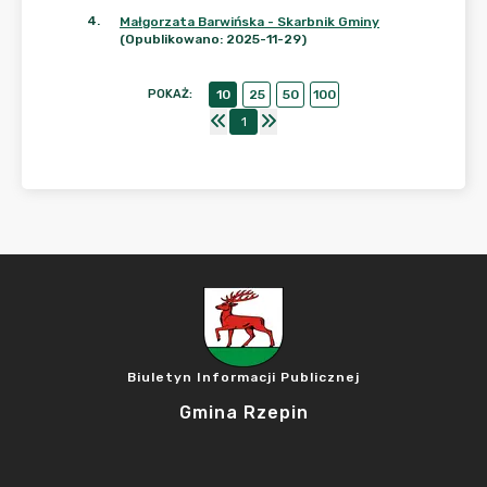
4
.
Małgorzata Barwińska - Skarbnik Gminy
(Opublikowano: 2025-11-29)
POKAŻ
:
10
25
50
100
1
Biuletyn Informacji Publicznej
Gmina Rzepin