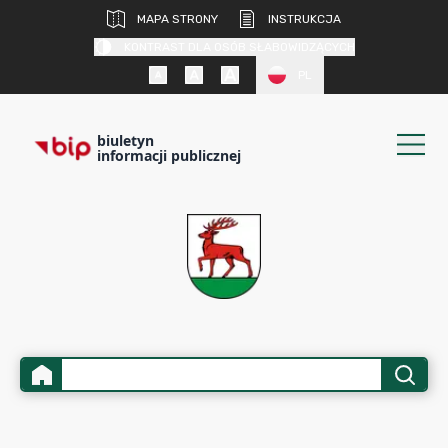
MAPA STRONY
INSTRUKCJA
KONTRAST DLA OSÓB SŁABOWIDZĄCYCH
PL
biuletyn
informacji publicznej