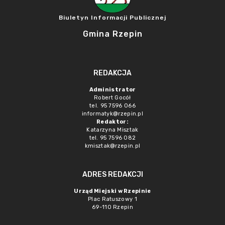
Biuletyn Informacji Publicznej
Gmina Rzepin
REDAKCJA
Administrator
Robert Gocół
tel. 95 7596 066
informatyk@rzepin.pl
Redaktor:
Katarzyna Misztak
tel. 95 7596 082
kmisztak@rzepin.pl
ADRES REDAKCJI
Urząd Miejski w Rzepinie
Plac Ratuszowy 1
69-110 Rzepin