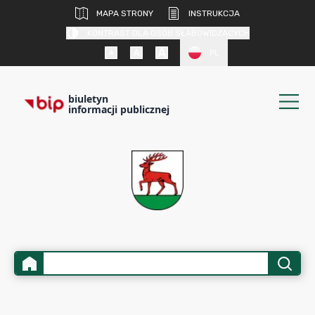
MAPA STRONY
INSTRUKCJA
KONTRAST DLA OSÓB SŁABOWIDZĄCYCH
PL
biuletyn
informacji publicznej