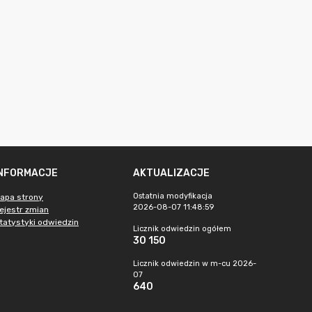
INFORMACJE
AKTUALIZACJE
Ostatnia modyfikacja
apa strony
2026-08-07 11:48:59
ejestr zmian
tatystyki odwiedzin
Licznik odwiedzin ogółem
30 150
Licznik odwiedzin w m-cu 2026-
07
640