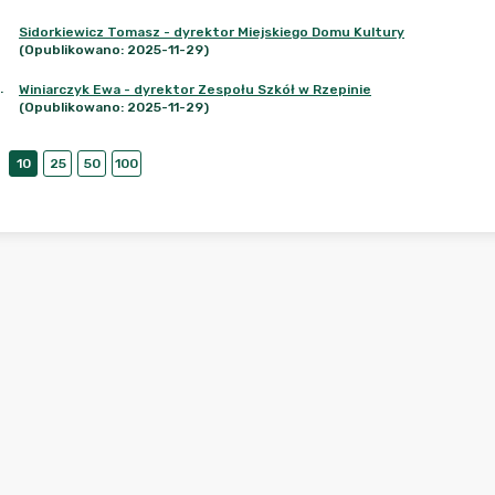
Sidorkiewicz Tomasz - dyrektor Miejskiego Domu Kultury
(Opublikowano: 2025-11-29)
.
Winiarczyk Ewa - dyrektor Zespołu Szkół w Rzepinie
(Opublikowano: 2025-11-29)
10
25
50
100