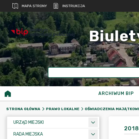
MAPA STRONY
INSTRUKCJA
biuletyn
Biulet
informacji publicznej
ARCHIWUM BIP
STRONA GŁÓWNA
PRAWO LOKALNE
OŚWIADCZENIA MAJĄTKOW
URZĄD MIEJSKI
2018
RADA MIEJSKA