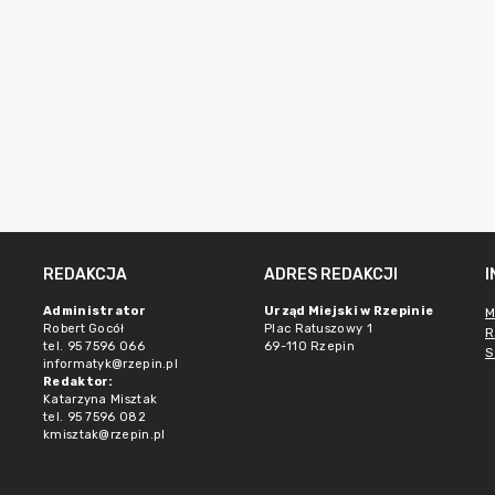
REDAKCJA
ADRES REDAKCJI
Administrator
Urząd Miejski w Rzepinie
M
Robert Gocół
Plac Ratuszowy 1
R
tel. 95 7596 066
69-110 Rzepin
S
informatyk@rzepin.pl
Redaktor:
Katarzyna Misztak
tel. 95 7596 082
kmisztak@rzepin.pl