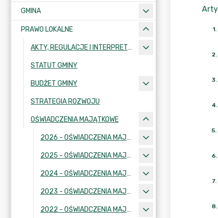
Arty
GMINA
PRAWO LOKALNE
1
.
AKTY, REGULACJE I INTERPRETACJE
2
.
STATUT GMINY
3
.
BUDŻET GMINY
STRATEGIA ROZWOJU
4
.
OŚWIADCZENIA MAJĄTKOWE
5
.
2026 - OŚWIADCZENIA MAJĄTKOWE
2025 - OŚWIADCZENIA MAJĄTKOWE
6
.
2024 - OŚWIADCZENIA MAJĄTKOWE
7
.
2023 - OŚWIADCZENIA MAJĄTKOWE
8
.
2022 - OŚWIADCZENIA MAJĄTKOWE