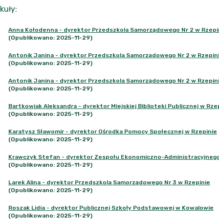
kuły
:
Anna Kołodenna - dyrektor Przedszkola Samorządowego Nr 2 w Rzepin
(Opublikowano: 2025-11-29)
Antonik Janina - dyrektor Przedszkola Samorządowego Nr 2 w Rzepini
(Opublikowano: 2025-11-29)
Antonik Janina - dyrektor Przedszkola Samorządowego Nr 2 w Rzepin
(Opublikowano: 2025-11-29)
Bartkowiak Aleksandra - dyrektor Miejskiej Biblioteki Publicznej w Rze
(Opublikowano: 2025-11-29)
Karatysz Sławomir - dyrektor Ośrodka Pomocy Społecznej w Rzepinie
(Opublikowano: 2025-11-29)
Krawczyk Stefan - dyrektor Zespołu Ekonomiczno-Administracyjnego
(Opublikowano: 2025-11-29)
Larek Alina - dyrektor Przedszkola Samorządowego Nr 3 w Rzepinie
(Opublikowano: 2025-11-29)
Roszak Lidia - dyrektor Publicznej Szkoły Podstawowej w Kowalowie
(Opublikowano: 2025-11-29)