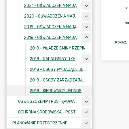
2021 - OŚWIADCZENIA MAJĄTKOWE
9
.
2020 - OŚWIADCZENIA MAJĄTKOWE
10
2019 - OŚWIADCZENIA MAJĄTKOWE
2018 - OŚWIADCZENIA MAJĄTKOWE
POKAŻ
:
2018 - WŁADZE GMINY RZEPIN
2018 - RADNI GMINY RZEPIN
2018 - OSOBY WYDAJĄCE DECYZJE ADMINISTRACYJNE W IMIENIU BURMISTRZA
2018 - OSOBY ZARZĄDZAJĄCE GMINNĄ OSOBĄ PRAWNĄ
2018 - KIEROWNICY JEDNOSTEK ORGANIZACYJNYCH GMINY
OBWIESZCZENIA I POSTĘPOWANIA ADMINISTRACYJNE
OCHRONA ŚRODOWISKA - POSTĘPOWANIA I INFORMACJE
PLANOWANIE PRZESTRZENNE