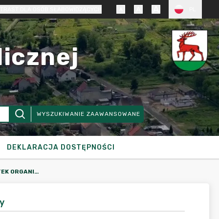
TRAST DLA OSÓB SŁABOWIDZĄCYCH
PL
licznej
WYSZUKIWANIE ZAAWANSOWANE
DEKLARACJA DOSTĘPNOŚCI
2018 - KIEROWNICY JEDNOSTEK ORGANIZACYJNYCH GMINY
y