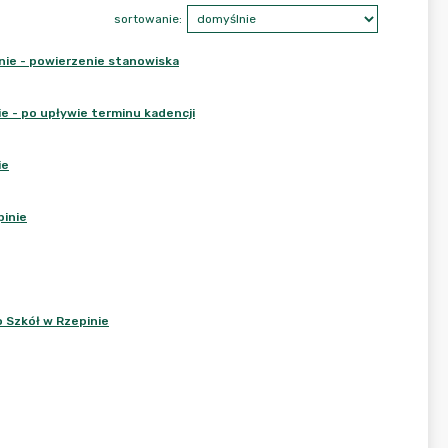
sortowanie:
ie - powierzenie stanowiska
e - po upływie terminu kadencji
ie
pinie
 Szkół w Rzepinie