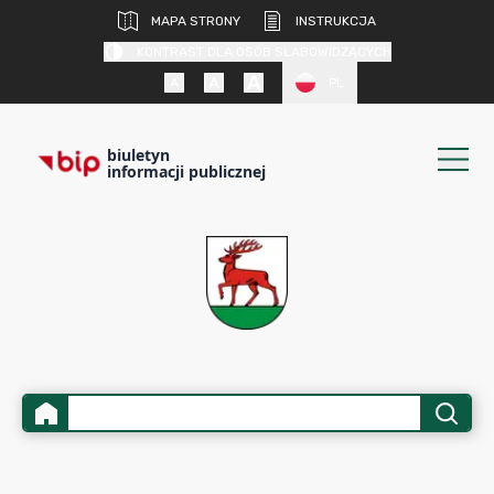
MAPA STRONY
INSTRUKCJA
KONTRAST DLA OSÓB SŁABOWIDZĄCYCH
PL
biuletyn
informacji publicznej