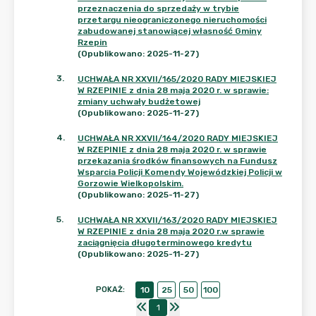
przeznaczenia do sprzedaży w trybie
przetargu nieograniczonego nieruchomości
zabudowanej stanowiącej własność Gminy
Rzepin
(Opublikowano: 2025-11-27)
3
.
UCHWAŁA NR XXVII/165/2020 RADY MIEJSKIEJ
W RZEPINIE z dnia 28 maja 2020 r. w sprawie:
zmiany uchwały budżetowej
(Opublikowano: 2025-11-27)
4
.
UCHWAŁA NR XXVII/164/2020 RADY MIEJSKIEJ
W RZEPINIE z dnia 28 maja 2020 r. w sprawie
przekazania środków finansowych na Fundusz
Wsparcia Policji Komendy Wojewódzkiej Policji w
Gorzowie Wielkopolskim.
(Opublikowano: 2025-11-27)
5
.
UCHWAŁA NR XXVII/163/2020 RADY MIEJSKIEJ
W RZEPINIE z dnia 28 maja 2020 r.w sprawie
zaciągnięcia długoterminowego kredytu
(Opublikowano: 2025-11-27)
POKAŻ
:
10
25
50
100
1