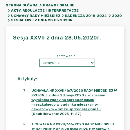
STRONA GŁÓWNA
PRAWO LOKALNE
AKTY, REGULACJE I INTERPRETACJE
UCHWAŁY RADY MIEJSKIEJ
KADENCJA 2018-2024
2020
SESJA XXVII Z DNIA 28.05.2020R.
Sesja XXVII z dnia 28.05.2020r.
sortowanie:
Artykuły
:
1
.
UCHWAŁA NR XXVII/167/2020 RADY MIEJSKIEJ W
RZEPINIE z dnia 28 maja 2020 r. w sprawie
wyrażenia zgody na sprzedaż lokalu
mieszkalnego w budynku mieszkalno-
oświatowym wraz ze sprzedażą gruntu
(Opublikowano: 2025-11-27)
2
.
UCHWAŁA NR XXVII/166/2020 RADY MIEJSKIEJ
W RZEPINIE z dnia 28 maja 2020 r. w sprawie