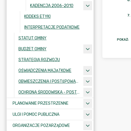
6
.
KADENCJA 2006-2010
7
.
KODEKS ETYKI
INTERPRETACJE PODATKOWE
STATUT GMINY
POKAŻ
:
BUDŻET GMINY
STRATEGIA ROZWOJU
OŚWIADCZENIA MAJĄTKOWE
OBWIESZCZENIA I POSTĘPOWANIA ADMINISTRACYJNE
OCHRONA ŚRODOWISKA - POSTĘPOWANIA I INFORMACJE
PLANOWANIE PRZESTRZENNE
ULGI I POMOC PUBLICZNA
ORGANIZACJE POZARZĄDOWE