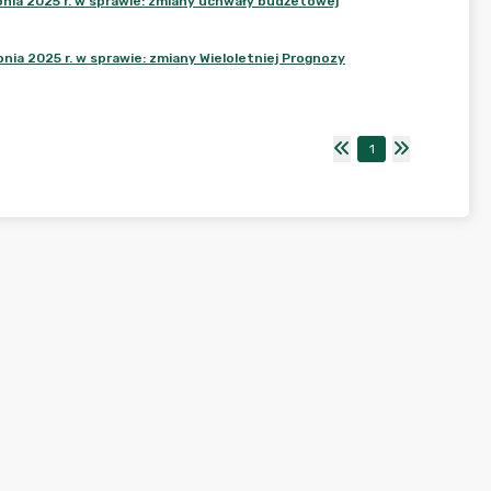
nia 2025 r. w sprawie: zmiany uchwały budżetowej
a 2025 r. w sprawie: zmiany Wieloletniej Prognozy
1