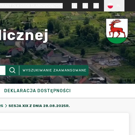
TRAST DLA OSÓB SŁABOWIDZĄCYCH
PL
licznej
WYSZUKIWANIE ZAAWANSOWANE
DEKLARACJA DOSTĘPNOŚCI
SESJA XIX Z DNIA 28.08.2025R.
25