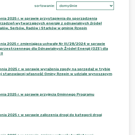
sortowanie:
ia 2025 r. w sprawie przystąpienia do sporządzenia
urządzeń wytwarzających energię z odnawialnych źródeł
alów, Serbów, Radów i Starków w gminie Rzepin
ia 2025 r. zmieniająca uchwałę Nr III/28/2024 w sprawie
rzestrzennego dla Odnawialnych Źródeł Energii (OZE) dla
II
ia 2025 r. w sprawie wyrażenia zgody na sprzedaż w trybie
j stanowiącej własność Gminy Rzepin w udziale wynoszącym
ia 2025 r. w sprawie przyjęcia Gminnego Programu
 2025 r. w sprawie zaliczenia drogi do kategorii drogi