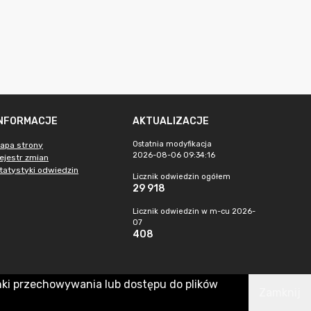
INFORMACJE
AKTUALIZACJE
Ostatnia modyfikacja
apa strony
2026-08-06 09:34:16
ejestr zmian
tatystyki odwiedzin
Licznik odwiedzin ogółem
29 918
Licznik odwiedzin w m-cu 2026-
07
408
nki przechowywania lub dostępu do plików
Zamknij