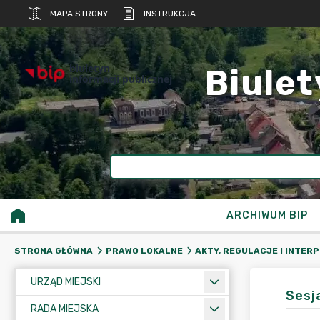
MAPA STRONY
INSTRUKCJA
biuletyn
Biulet
informacji publicznej
ARCHIWUM BIP
STRONA GŁÓWNA
PRAWO LOKALNE
AKTY, REGULACJE I INTER
URZĄD MIEJSKI
Sesj
RADA MIEJSKA