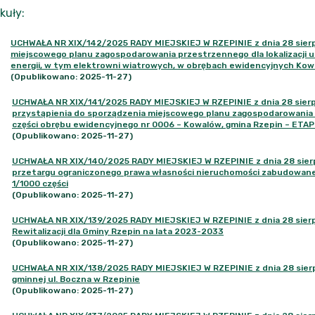
kuły
:
UCHWAŁA NR XIX/142/2025 RADY MIEJSKIEJ W RZEPINIE z dnia 28 sierpn
miejscowego planu zagospodarowania przestrzennego dla lokalizacji 
energii, w tym elektrowni wiatrowych, w obrębach ewidencyjnych Kow
(Opublikowano: 2025-11-27)
UCHWAŁA NR XIX/141/2025 RADY MIEJSKIEJ W RZEPINIE z dnia 28 sierpn
przystąpienia do sporządzenia miejscowego planu zagospodarowania p
części obrębu ewidencyjnego nr 0006 – Kowalów, gmina Rzepin – ETAP 
(Opublikowano: 2025-11-27)
UCHWAŁA NR XIX/140/2025 RADY MIEJSKIEJ W RZEPINIE z dnia 28 sierpn
przetargu ograniczonego prawa własności nieruchomości zabudowane
1/1000 części
(Opublikowano: 2025-11-27)
UCHWAŁA NR XIX/139/2025 RADY MIEJSKIEJ W RZEPINIE z dnia 28 sierpn
Rewitalizacji dla Gminy Rzepin na lata 2023-2033
(Opublikowano: 2025-11-27)
UCHWAŁA NR XIX/138/2025 RADY MIEJSKIEJ W RZEPINIE z dnia 28 sierpnia
gminnej ul. Boczna w Rzepinie
(Opublikowano: 2025-11-27)