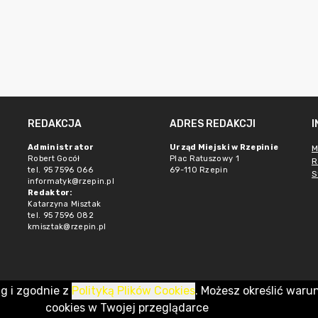
REDAKCJA
ADRES REDAKCJI
Administrator
Urząd Miejski w Rzepinie
M
Robert Gocół
Plac Ratuszowy 1
R
tel. 95 7596 066
69-110 Rzepin
S
informatyk@rzepin.pl
Redaktor:
Katarzyna Misztak
tel. 95 7596 082
kmisztak@rzepin.pl
ug i zgodnie z
Polityką Plików Cookies
. Możesz określić waru
cookies w Twojej przeglądarce