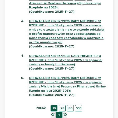
działalność Centrum Integracji Społecznej w
Rzepinie na 2025r.
(Opublikowano: 2025-11-27)
3
.
UCHWAŁA NR XII/87/2025 RADY MIEJSKIEJ W
RZEPINIE z dnia 15 stycznia 2025 r. w sprawie
wniosku o zezwolenie na utworzenie oddziału
o profilu mundurowym oraz zobowiązania do
ponoszenia kosztów kształcenia w oddziale o
profilu mundurowym
(Opublikowano: 2025-11-27)
4
.
UCHWAŁA NR XII/86/2025 RADY MIEJSKIEJ W
RZEPINIE z dnia 15 stycznia 2025 r. w sprawie:
zmiany uchwały budżetowej
(Opublikowano: 2025-11-27)
5
.
UCHWAŁA NR XII/85/2025 RADY MIEJSKIEJ W
RZEPINIE z dnia 15 stycznia 2025 r. w sprawie:
zmiany Wieloletniej Prognozy Finansowej Gminy
Rzepin na lata 2025-2036
(Opublikowano: 2025-11-27)
POKAŻ
:
10
25
50
100
1