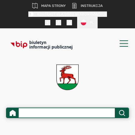
MAPA STRONY
INSTRUKCJA
KONTRAST DLA OSÓB SŁABOWIDZĄCYCH
PL
biuletyn
informacji publicznej