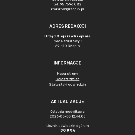
tel. 95 7596 082
kmisztak@rzepin.pl
ADRES REDAKCJI
Urząd Miejski w Rzepinie
Plac Ratuszowy 1
69-110 Rzepin
INFORMACJE
Mapa strony
Rejestr zmian
Statystyki odwiedzin
AKTUALIZACJE
Ostatnia modyfikacja
2026-08-05 12:44:05
Licznik odwiedzin ogółem
29 896