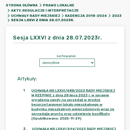
STRONA GŁÓWNA
PRAWO LOKALNE
AKTY, REGULACJE I INTERPRETACJE
UCHWAŁY RADY MIEJSKIEJ
KADENCJA 2018-2024
2023
SESJA LXXVI Z DNIA 28.07.2023R.
Sesja LXXVI z dnia 28.07.2023r.
sortowanie:
Artykuły
:
1
.
UCHWAŁA NR LXXVI/488/2023 RADY MIEJSKIEJ
W RZEPINIE z dnia 28 lipca 2023 r. w sprawie
wyrażenia zgody na sprzedaż w drodze
bezprzetargowej lokalu mieszkalnego w
budynku mieszkalnym wielorodzinnym wraz ze
sprzedażą gruntu oraz udzielenie bonifikaty
(Opublikowano: 2025-11-29)
2
.
UCHWAŁA NR LXXVI/494/2023 RADY MIEJSKIEJ