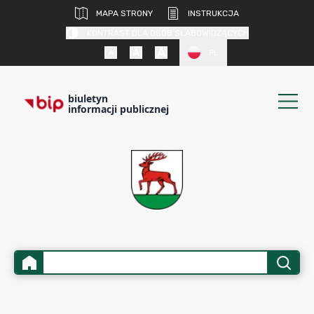
MAPA STRONY
INSTRUKCJA
KONTRAST DLA OSÓB SŁABOWIDZĄCYCH
PL
biuletyn
informacji publicznej