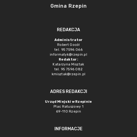
Gmina Rzepin
REDAKCJA
Administrator
Robert Gocół
tel. 95 7596 066
informatyk@rzepin.pl
Redaktor:
Katarzyna Misztak
tel. 95 7596 082
kmisztak@rzepin.pl
ADRES REDAKCJI
Urząd Miejski w Rzepinie
Plac Ratuszowy 1
69-110 Rzepin
INFORMACJE