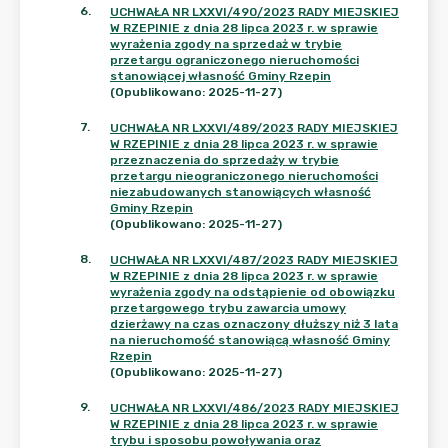
6
.
UCHWAŁA NR LXXVI/490/2023 RADY MIEJSKIEJ
W RZEPINIE z dnia 28 lipca 2023 r. w sprawie
wyrażenia zgody na sprzedaż w trybie
przetargu ograniczonego nieruchomości
stanowiącej własność Gminy Rzepin
(Opublikowano: 2025-11-27)
7
.
UCHWAŁA NR LXXVI/489/2023 RADY MIEJSKIEJ
W RZEPINIE z dnia 28 lipca 2023 r. w sprawie
przeznaczenia do sprzedaży w trybie
przetargu nieograniczonego nieruchomości
niezabudowanych stanowiących własność
Gminy Rzepin
(Opublikowano: 2025-11-27)
8
.
UCHWAŁA NR LXXVI/487/2023 RADY MIEJSKIEJ
W RZEPINIE z dnia 28 lipca 2023 r. w sprawie
wyrażenia zgody na odstąpienie od obowiązku
przetargowego trybu zawarcia umowy
dzierżawy na czas oznaczony dłuższy niż 3 lata
na nieruchomość stanowiącą własność Gminy
Rzepin
(Opublikowano: 2025-11-27)
9
.
UCHWAŁA NR LXXVI/486/2023 RADY MIEJSKIEJ
W RZEPINIE z dnia 28 lipca 2023 r. w sprawie
trybu i sposobu powoływania oraz