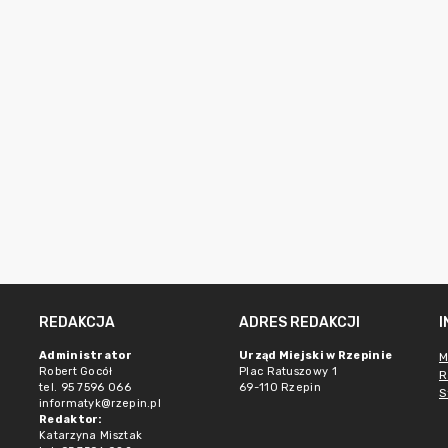
REDAKCJA
ADRES REDAKCJI
Administrator
Urząd Miejski w Rzepinie
M
Robert Gocół
Plac Ratuszowy 1
R
tel. 95 7596 066
69-110 Rzepin
S
informatyk@rzepin.pl
Redaktor:
Katarzyna Misztak