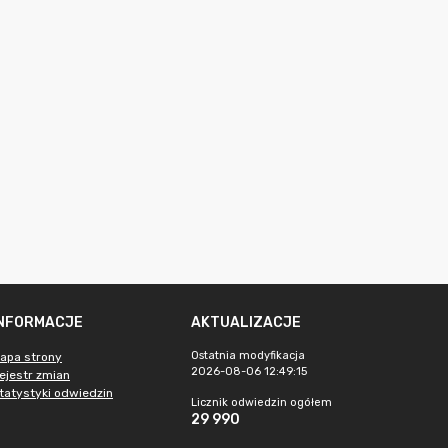
INFORMACJE
AKTUALIZACJE
Ostatnia modyfikacja
apa strony
2026-08-06 12:49:15
ejestr zmian
tatystyki odwiedzin
Licznik odwiedzin ogółem
29 990