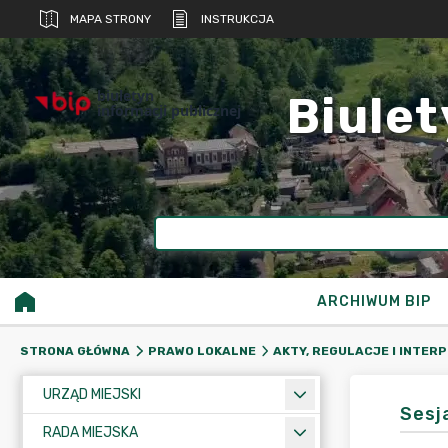
MAPA STRONY
INSTRUKCJA
biuletyn
Biulet
informacji publicznej
ARCHIWUM BIP
STRONA GŁÓWNA
PRAWO LOKALNE
AKTY, REGULACJE I INTER
URZĄD MIEJSKI
Sesja
RADA MIEJSKA