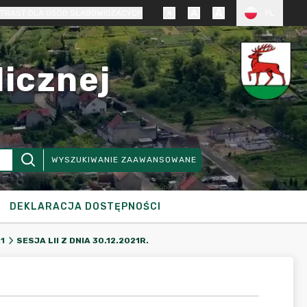
TRAST DLA OSÓB SŁABOWIDZĄCYCH
PL
licznej
WYSZUKIWANIE ZAAWANSOWANE
DEKLARACJA DOSTĘPNOŚCI
SESJA LII Z DNIA 30.12.2021R.
1