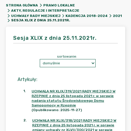
STRONA GŁÓWNA
PRAWO LOKALNE
AKTY, REGULACJE I INTERPRETACJE
UCHWAŁY RADY MIEJSKIEJ
KADENCJA 2018-2024
2021
SESJA XLIX Z DNIA 25.11.2021R.
Sesja XLIX z dnia 25.11.2021r.
sortowanie:
Artykuły
:
1
.
UCHWAŁA NR XLIX/319/2021 RADY MIEJSKIEJ W
RZEPINIE z dnia 25 listopada 2021 r. w sprawie
nadania statutu Środowiskowego Domu
Samopomocy w Rzepinie
(Opublikowano: 2025-11-27)
2
.
UCHWAŁA NR XLIX/318/2021 RADY MIEJSKIEJ W
RZEPINIE z dnia 25 listopada 2021 r. w sprawie
zmiany uchwały nr XLVII/300/2021 w sprawie