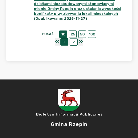
działkami niezabudowanymi stanowiącymi
mienie Gminy Rzepin oraz ustalania wysokości
bonifikaty przy zbywaniu lokali mieszkalnych
(Opublikowano: 2025-11-27)
POKAŻ
:
10
25
50
100
1
2
Biuletyn Informacji Publicznej
Gmina Rzepin