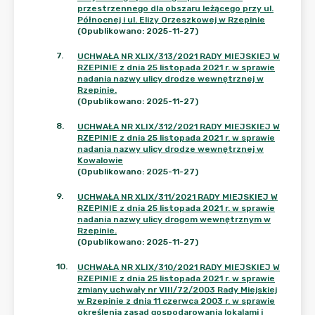
przestrzennego dla obszaru leżącego przy ul.
Północnej i ul. Elizy Orzeszkowej w Rzepinie
(Opublikowano: 2025-11-27)
7
.
UCHWAŁA NR XLIX/313/2021 RADY MIEJSKIEJ W
RZEPINIE z dnia 25 listopada 2021 r. w sprawie
nadania nazwy ulicy drodze wewnętrznej w
Rzepinie.
(Opublikowano: 2025-11-27)
8
.
UCHWAŁA NR XLIX/312/2021 RADY MIEJSKIEJ W
RZEPINIE z dnia 25 listopada 2021 r. w sprawie
nadania nazwy ulicy drodze wewnętrznej w
Kowalowie
(Opublikowano: 2025-11-27)
9
.
UCHWAŁA NR XLIX/311/2021 RADY MIEJSKIEJ W
RZEPINIE z dnia 25 listopada 2021 r. w sprawie
nadania nazwy ulicy drogom wewnętrznym w
Rzepinie.
(Opublikowano: 2025-11-27)
10
.
UCHWAŁA NR XLIX/310/2021 RADY MIEJSKIEJ W
RZEPINIE z dnia 25 listopada 2021 r. w sprawie
zmiany uchwały nr VIII/72/2003 Rady Miejskiej
w Rzepinie z dnia 11 czerwca 2003 r. w sprawie
określenia zasad gospodarowania lokalami i