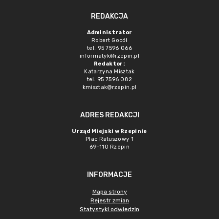
REDAKCJA
Administrator
Robert Gocół
tel. 95 7596 066
informatyk@rzepin.pl
Redaktor:
Katarzyna Misztak
tel. 95 7596 082
kmisztak@rzepin.pl
ADRES REDAKCJI
Urząd Miejski w Rzepinie
Plac Ratuszowy 1
69-110 Rzepin
INFORMACJE
Mapa strony
Rejestr zmian
Statystyki odwiedzin