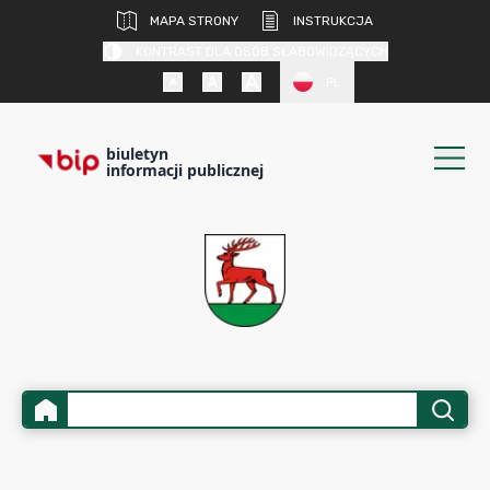
MAPA STRONY
INSTRUKCJA
KONTRAST DLA OSÓB SŁABOWIDZĄCYCH
PL
biuletyn
informacji publicznej