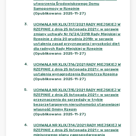
utworzenia Środowiskowego Domu
Samopomocy w Rzepinie
(Opublikowano: 2025-11-27)
3
.
UCHWAŁA NR XLIX/317/2021 RADY MIEJSKIEJ W
RZEPINIE z dnia 25 listopada 2021 r. w sprawie
zmiany uchwały Nr IV/24/2018 Rady Miejskiej w
Rzepinie z dnia 20 grudnia 2018r. w sprawie
ustalenia zasad przyznawania i wysokości diet
dla radnych Rady Miejskiej w Rzepinie
(Opublikowano: 2025-11-27)
4
.
UCHWAŁA NR XLIX/316/2021 RADY MIEJSKIEJ W
RZEPINIE z dnia 25 listopada 2021 r. w sprawie
ustalenia wynagrodzenia Burmistrza Rzepina
(Opublikowano: 2025-11-27)
5
.
UCHWAŁA NR XLIX/315/2021 RADY MIEJSKIEJ W
RZEPINIE z dnia 25 listopada 2021 r. w sprawie
przeznaczenia do sprzedaży w trybie
bezprzetargowym nieruchomości stanowiącej
własność Gminy Rzepin
(Opublikowano: 2025-11-27)
6
.
UCHWAŁA NR XLIX/314/2021 RADY MIEJSKIEJ W
RZEPINIE z dnia 25 listopada 2021 r. w sprawie
miejscowego planu zagospodarowania