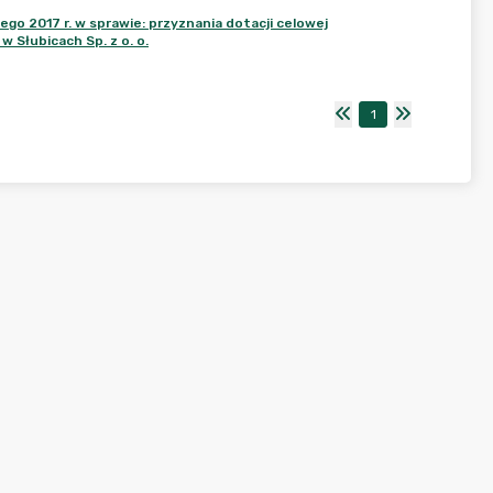
o 2017 r. w sprawie: przyznania dotacji celowej
w Słubicach Sp. z o. o.
1