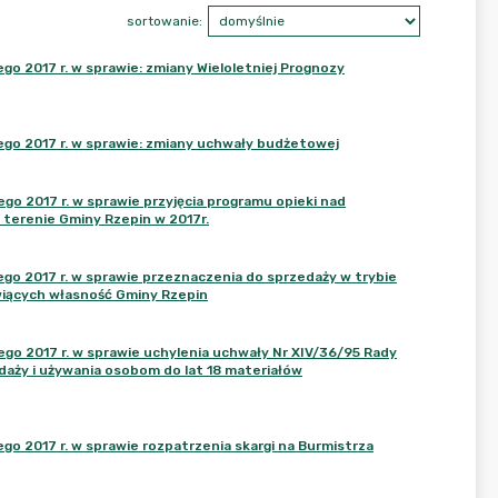
sortowanie:
 2017 r. w sprawie: zmiany Wieloletniej Prognozy
go 2017 r. w sprawie: zmiany uchwały budżetowej
o 2017 r. w sprawie przyjęcia programu opieki nad
terenie Gminy Rzepin w 2017r.
o 2017 r. w sprawie przeznaczenia do sprzedaży w trybie
iących własność Gminy Rzepin
o 2017 r. w sprawie uchylenia uchwały Nr XIV/36/95 Rady
zedaży i używania osobom do lat 18 materiałów
o 2017 r. w sprawie rozpatrzenia skargi na Burmistrza