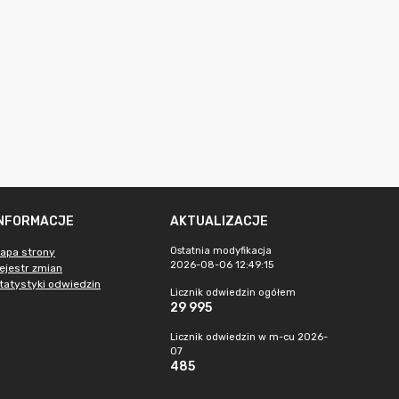
INFORMACJE
AKTUALIZACJE
Ostatnia modyfikacja
apa strony
2026-08-06 12:49:15
ejestr zmian
tatystyki odwiedzin
Licznik odwiedzin ogółem
29 995
Licznik odwiedzin w m-cu 2026-
07
485