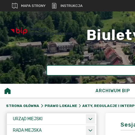
MAPA STRONY
INSTRUKCJA
biuletyn
Biulet
informacji publicznej
ARCHIWUM BIP
STRONA GŁÓWNA
PRAWO LOKALNE
AKTY, REGULACJE I INTER
URZĄD MIEJSKI
Sesj
RADA MIEJSKA