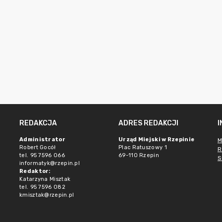
REDAKCJA
ADRES REDAKCJI
Administrator
Urząd Miejski w Rzepinie
M
Robert Gocół
Plac Ratuszowy 1
R
tel. 95 7596 066
69-110 Rzepin
S
informatyk@rzepin.pl
Redaktor:
Katarzyna Misztak
tel. 95 7596 082
kmisztak@rzepin.pl