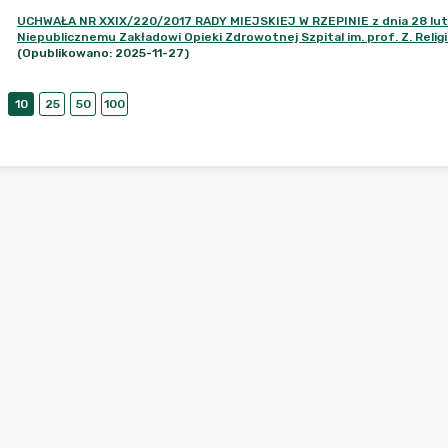
UCHWAŁA NR XXIX/220/2017 RADY MIEJSKIEJ W RZEPINIE z dnia 28 luteg
Niepublicznemu Zakładowi Opieki Zdrowotnej Szpital im. prof. Z. Religi 
(Opublikowano: 2025-11-27)
10
25
50
100