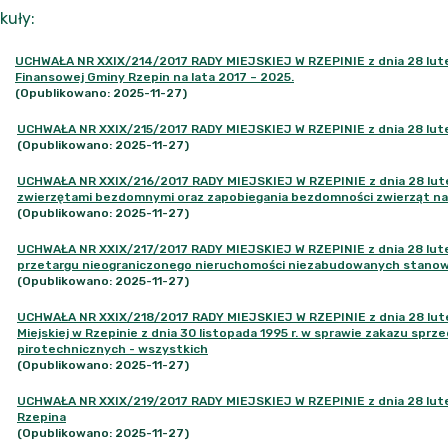
kuły
:
UCHWAŁA NR XXIX/214/2017 RADY MIEJSKIEJ W RZEPINIE z dnia 28 lutego
Finansowej Gminy Rzepin na lata 2017 – 2025.
(Opublikowano: 2025-11-27)
UCHWAŁA NR XXIX/215/2017 RADY MIEJSKIEJ W RZEPINIE z dnia 28 lute
(Opublikowano: 2025-11-27)
UCHWAŁA NR XXIX/216/2017 RADY MIEJSKIEJ W RZEPINIE z dnia 28 luteg
zwierzętami bezdomnymi oraz zapobiegania bezdomności zwierząt na 
(Opublikowano: 2025-11-27)
UCHWAŁA NR XXIX/217/2017 RADY MIEJSKIEJ W RZEPINIE z dnia 28 luteg
przetargu nieograniczonego nieruchomości niezabudowanych stanow
(Opublikowano: 2025-11-27)
UCHWAŁA NR XXIX/218/2017 RADY MIEJSKIEJ W RZEPINIE z dnia 28 luteg
Miejskiej w Rzepinie z dnia 30 listopada 1995 r. w sprawie zakazu spr
pirotechnicznych - wszystkich
(Opublikowano: 2025-11-27)
UCHWAŁA NR XXIX/219/2017 RADY MIEJSKIEJ W RZEPINIE z dnia 28 luteg
Rzepina
(Opublikowano: 2025-11-27)