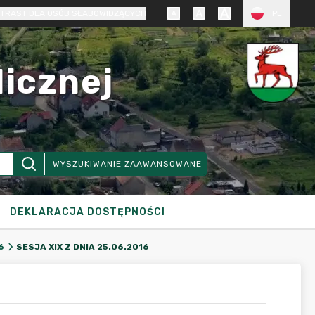
TRAST DLA OSÓB SŁABOWIDZĄCYCH
PL
licznej
WYSZUKIWANIE ZAAWANSOWANE
DEKLARACJA DOSTĘPNOŚCI
SESJA XIX Z DNIA 25.06.2016
6