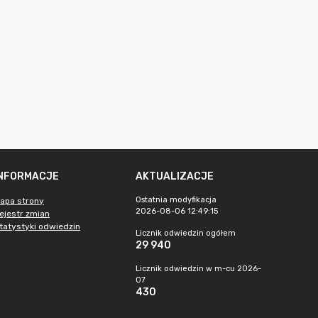
INFORMACJE
AKTUALIZACJE
Ostatnia modyfikacja
apa strony
2026-08-06 12:49:15
ejestr zmian
tatystyki odwiedzin
Licznik odwiedzin ogółem
29 940
Licznik odwiedzin w m-cu 2026-
07
430