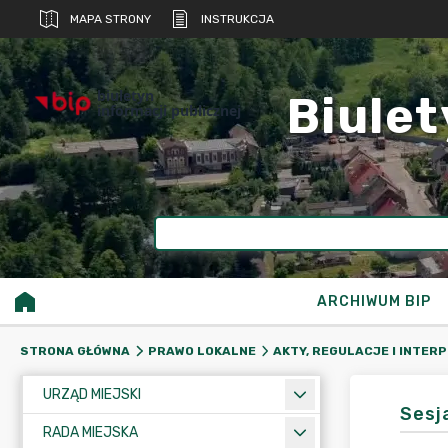
MAPA STRONY
INSTRUKCJA
biuletyn
Biulet
informacji publicznej
ARCHIWUM BIP
STRONA GŁÓWNA
PRAWO LOKALNE
AKTY, REGULACJE I INTER
URZĄD MIEJSKI
Sesj
RADA MIEJSKA