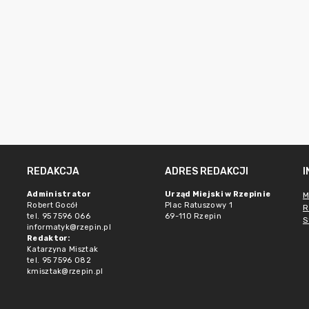
REDAKCJA
ADRES REDAKCJI
Administrator
Urząd Miejski w Rzepinie
M
Robert Gocół
Plac Ratuszowy 1
R
tel. 95 7596 066
69-110 Rzepin
S
informatyk@rzepin.pl
Redaktor:
Katarzyna Misztak
tel. 95 7596 082
kmisztak@rzepin.pl