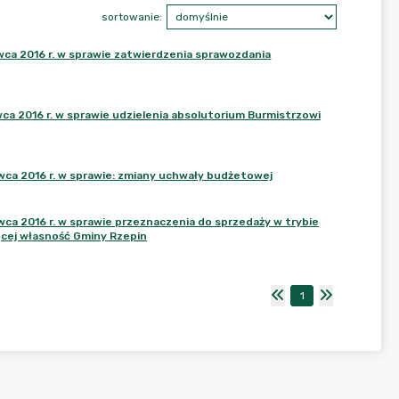
sortowanie:
ca 2016 r. w sprawie zatwierdzenia sprawozdania
a 2016 r. w sprawie udzielenia absolutorium Burmistrzowi
ca 2016 r. w sprawie: zmiany uchwały budżetowej
a 2016 r. w sprawie przeznaczenia do sprzedaży w trybie
cej własność Gminy Rzepin
1