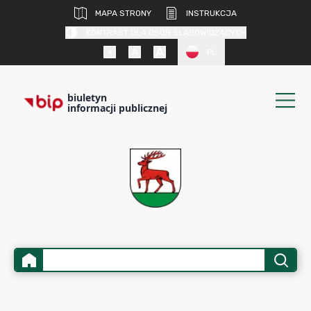
MAPA STRONY
INSTRUKCJA
KONTRAST DLA OSÓB SŁABOWIDZĄCYCH
PL
biuletyn
informacji publicznej