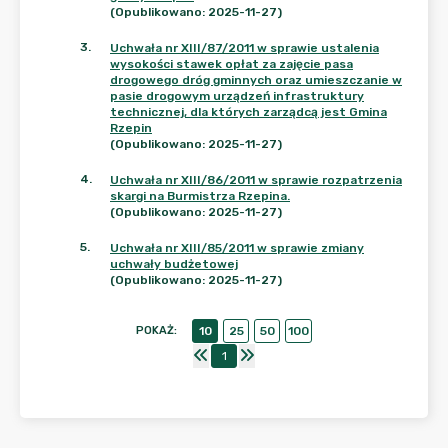
(Opublikowano: 2025-11-27)
3
.
Uchwała nr XIII/87/2011 w sprawie ustalenia
wysokości stawek opłat za zajęcie pasa
drogowego dróg gminnych oraz umieszczanie w
pasie drogowym urządzeń infrastruktury
technicznej, dla których zarządcą jest Gmina
Rzepin
(Opublikowano: 2025-11-27)
4
.
Uchwała nr XIII/86/2011 w sprawie rozpatrzenia
skargi na Burmistrza Rzepina.
(Opublikowano: 2025-11-27)
5
.
Uchwała nr XIII/85/2011 w sprawie zmiany
uchwały budżetowej
(Opublikowano: 2025-11-27)
POKAŻ
:
10
25
50
100
1