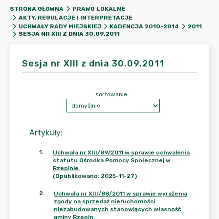
STRONA GŁÓWNA
PRAWO LOKALNE
AKTY, REGULACJE I INTERPRETACJE
UCHWAŁY RADY MIEJSKIEJ
KADENCJA 2010-2014
2011
SESJA NR XIII Z DNIA 30.09.2011
Sesja nr XIII z dnia 30.09.2011
sortowanie:
Artykuły
:
1
.
Uchwała nr XIII/89/2011 w sprawie uchwalenia
statutu Ośrodka Pomocy Społecznej w
Rzepinie.
(Opublikowano: 2025-11-27)
2
.
Uchwała nr XIII/88/2011 w sprawie wyrażenia
zgody na sprzedaż nieruchomości
niezabudowanych stanowiących własność
gminy Rzepin.