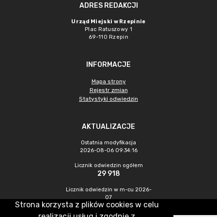
ADRES REDAKCJI
Urząd Miejski w Rzepinie
Plac Ratuszowy 1
69-110 Rzepin
INFORMACJE
Mapa strony
Rejestr zmian
Statystyki odwiedzin
AKTUALIZACJE
Ostatnia modyfikacja
2026-08-06 09:34:16
Licznik odwiedzin ogółem
29 918
Licznik odwiedzin w m-cu 2026-
07
Strona korzysta z plików cookies w celu
408
realizacji usług i zgodnie z