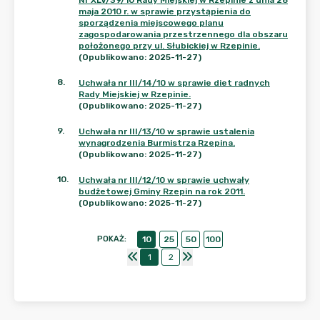
Nr XLV/39/10 Rady Miejskiej w Rzepinie z dnia 28
maja 2010 r. w sprawie przystąpienia do
sporządzenia miejscowego planu
zagospodarowania przestrzennego dla obszaru
położonego przy ul. Słubickiej w Rzepinie.
(Opublikowano: 2025-11-27)
8
.
Uchwała nr III/14/10 w sprawie diet radnych
Rady Miejskiej w Rzepinie.
(Opublikowano: 2025-11-27)
9
.
Uchwała nr III/13/10 w sprawie ustalenia
wynagrodzenia Burmistrza Rzepina.
(Opublikowano: 2025-11-27)
10
.
Uchwała nr III/12/10 w sprawie uchwały
budżetowej Gminy Rzepin na rok 2011.
(Opublikowano: 2025-11-27)
POKAŻ
:
10
25
50
100
1
2