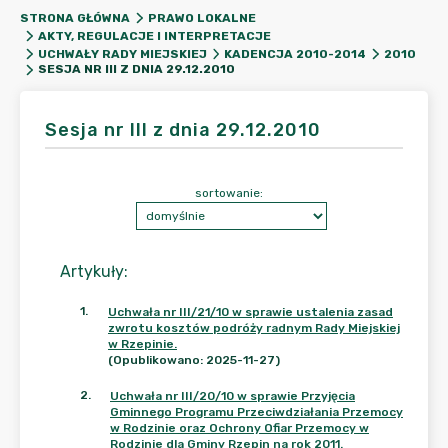
STRONA GŁÓWNA
PRAWO LOKALNE
AKTY, REGULACJE I INTERPRETACJE
UCHWAŁY RADY MIEJSKIEJ
KADENCJA 2010-2014
2010
SESJA NR III Z DNIA 29.12.2010
Sesja nr III z dnia 29.12.2010
sortowanie:
Artykuły
:
1
.
Uchwała nr III/21/10 w sprawie ustalenia zasad
zwrotu kosztów podróży radnym Rady Miejskiej
w Rzepinie.
(Opublikowano: 2025-11-27)
2
.
Uchwała nr III/20/10 w sprawie Przyjęcia
Gminnego Programu Przeciwdziałania Przemocy
w Rodzinie oraz Ochrony Ofiar Przemocy w
Rodzinie dla Gminy Rzepin na rok 2011.