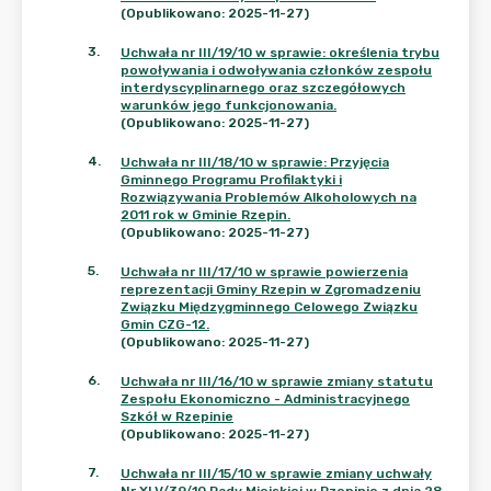
(Opublikowano: 2025-11-27)
3
.
Uchwała nr III/19/10 w sprawie: określenia trybu
powoływania i odwoływania członków zespołu
interdyscyplinarnego oraz szczegółowych
warunków jego funkcjonowania.
(Opublikowano: 2025-11-27)
4
.
Uchwała nr III/18/10 w sprawie: Przyjęcia
Gminnego Programu Profilaktyki i
Rozwiązywania Problemów Alkoholowych na
2011 rok w Gminie Rzepin.
(Opublikowano: 2025-11-27)
5
.
Uchwała nr III/17/10 w sprawie powierzenia
reprezentacji Gminy Rzepin w Zgromadzeniu
Związku Międzygminnego Celowego Związku
Gmin CZG-12.
(Opublikowano: 2025-11-27)
6
.
Uchwała nr III/16/10 w sprawie zmiany statutu
Zespołu Ekonomiczno - Administracyjnego
Szkół w Rzepinie
(Opublikowano: 2025-11-27)
7
.
Uchwała nr III/15/10 w sprawie zmiany uchwały