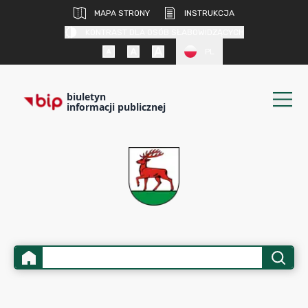
MAPA STRONY
INSTRUKCJA
KONTRAST DLA OSÓB SŁABOWIDZĄCYCH
PL
biuletyn
informacji publicznej