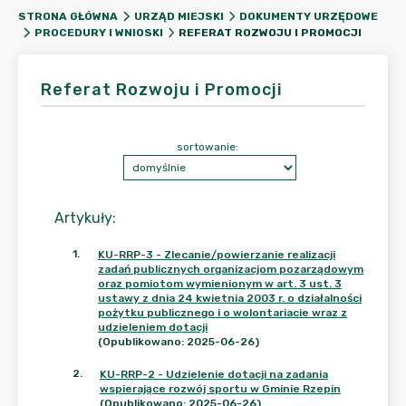
STRONA GŁÓWNA
URZĄD MIEJSKI
DOKUMENTY URZĘDOWE
REFERAT ROZWOJU I PROMOCJI
PROCEDURY I WNIOSKI
Referat Rozwoju i Promocji
sortowanie:
Artykuły
:
1
.
KU-RRP-3 - Zlecanie/powierzanie realizacji
zadań publicznych organizacjom pozarządowym
oraz pomiotom wymienionym w art. 3 ust. 3
ustawy z dnia 24 kwietnia 2003 r. o działalności
pożytku publicznego i o wolontariacie wraz z
udzieleniem dotacji
(Opublikowano: 2025-06-26)
2
.
KU-RRP-2 - Udzielenie dotacji na zadania
wspierające rozwój sportu w Gminie Rzepin
(Opublikowano: 2025-06-26)