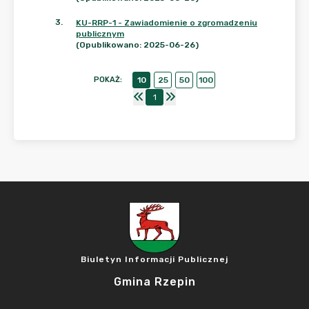
3
.
KU-RRP-1 - Zawiadomienie o zgromadzeniu
publicznym
(Opublikowano: 2025-06-26)
POKAŻ
:
10
25
50
100
1
Biuletyn Informacji Publicznej
Gmina Rzepin