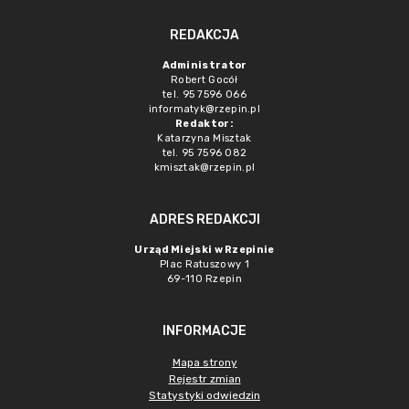
REDAKCJA
Administrator
Robert Gocół
tel. 95 7596 066
informatyk@rzepin.pl
Redaktor:
Katarzyna Misztak
tel. 95 7596 082
kmisztak@rzepin.pl
ADRES REDAKCJI
Urząd Miejski w Rzepinie
Plac Ratuszowy 1
69-110 Rzepin
INFORMACJE
Mapa strony
Rejestr zmian
Statystyki odwiedzin