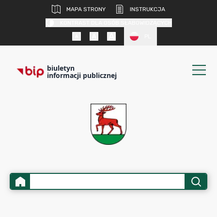
MAPA STRONY
INSTRUKCJA
KONTRAST DLA OSÓB SŁABOWIDZĄCYCH
PL
biuletyn
informacji publicznej