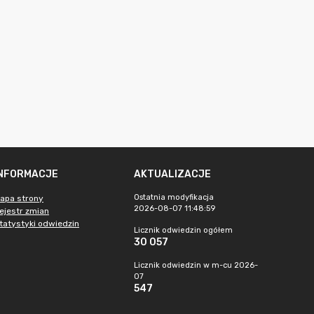
INFORMACJE
AKTUALIZACJE
Ostatnia modyfikacja
apa strony
2026-08-07 11:48:59
ejestr zmian
tatystyki odwiedzin
Licznik odwiedzin ogółem
30 057
Licznik odwiedzin w m-cu 2026-
07
547