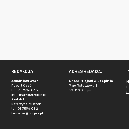
REDAKCJA
ADRES REDAKCJI
Administrator
Urząd Miejski w Rzepinie
M
Robert Gocół
Plac Ratuszowy 1
R
tel. 95 7596 066
69-110 Rzepin
S
informatyk@rzepin.pl
Redaktor:
Katarzyna Misztak
tel. 95 7596 082
kmisztak@rzepin.pl