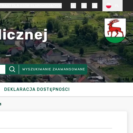
TRAST DLA OSÓB SŁABOWIDZĄCYCH
PL
licznej
WYSZUKIWANIE ZAAWANSOWANE
DEKLARACJA DOSTĘPNOŚCI
3