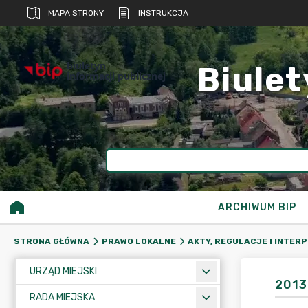
MAPA STRONY
INSTRUKCJA
biuletyn
Biulet
informacji publicznej
ARCHIWUM BIP
STRONA GŁÓWNA
PRAWO LOKALNE
AKTY, REGULACJE I INTER
URZĄD MIEJSKI
2013
RADA MIEJSKA