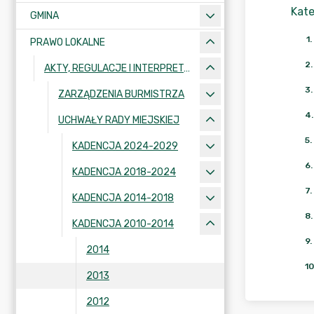
Kate
GMINA
1
.
PRAWO LOKALNE
2
.
AKTY, REGULACJE I INTERPRETACJE
3
.
ZARZĄDZENIA BURMISTRZA
4
.
UCHWAŁY RADY MIEJSKIEJ
5
.
KADENCJA 2024-2029
6
.
KADENCJA 2018-2024
7
.
KADENCJA 2014-2018
8
.
KADENCJA 2010-2014
9
.
2014
10
2013
2012