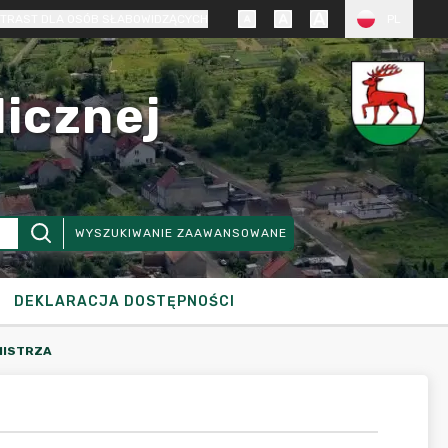
TRAST DLA OSÓB SŁABOWIDZĄCYCH
PL
licznej
WYSZUKIWANIE ZAAWANSOWANE
DEKLARACJA DOSTĘPNOŚCI
MISTRZA