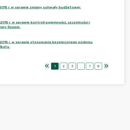
 2015 r. w sprawie zmiany uchwały budżetowej.
015 r. w sprawie kontroli pojemności, szczelności i
iny Rzepin.
 2015 r. w sprawie stosowania bezpiecznego podpisu
ikatu.
1
2
3
...
7
8