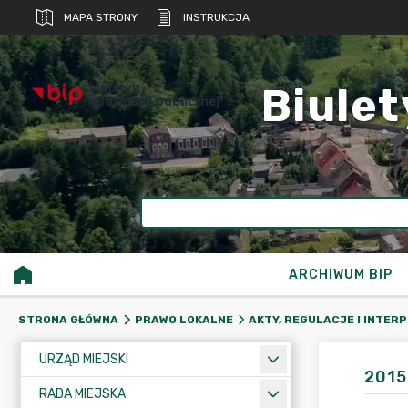
MAPA STRONY
INSTRUKCJA
biuletyn
Biulet
informacji publicznej
ARCHIWUM BIP
STRONA GŁÓWNA
PRAWO LOKALNE
AKTY, REGULACJE I INTER
URZĄD MIEJSKI
2015
RADA MIEJSKA