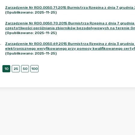
Zarządzenie Nr ROO.0050.71.2015 Burmistrza Rzepina z dnia 7 grudnia
(Opublikowano: 2025-11-25)
Zarządzenie Nr ROO.0050.70.2015 Burmistrza Rzepina z dnia 7 grudnia 2
częstotliwości opróżniania zbiorników bezodpływowych na terenie Gm
(Opublikowano: 2025-11-25)
.
Zarządzenie Nr ROO.0050.69.2015 Burmistrza Rzepina z dnia 3 grudnia
elektronicznego weryfikowanego przy pomocy kwalifikowanego certyf
(Opublikowano: 2025-11-25)
10
25
50
100