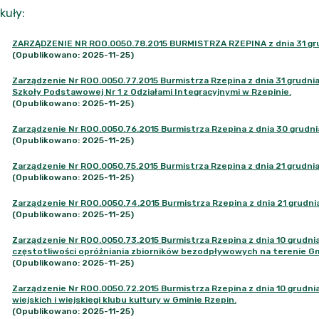
kuły
:
ZARZĄDZENIE NR ROO.0050.78.2015 BURMISTRZA RZEPINA z dnia 31 grud
(Opublikowano: 2025-11-25)
Zarządzenie Nr ROO.0050.77.2015 Burmistrza Rzepina z dnia 31 grudni
Szkoły Podstawowej Nr 1 z Odziałami Integracyjnymi w Rzepinie.
(Opublikowano: 2025-11-25)
Zarządzenie Nr ROO.0050.76.2015 Burmistrza Rzepina z dnia 30 grudni
(Opublikowano: 2025-11-25)
Zarządzenie Nr ROO.0050.75.2015 Burmistrza Rzepina z dnia 21 grudnia
(Opublikowano: 2025-11-25)
Zarządzenie Nr ROO.0050.74.2015 Burmistrza Rzepina z dnia 21 grudni
(Opublikowano: 2025-11-25)
Zarządzenie Nr ROO.0050.73.2015 Burmistrza Rzepina z dnia 10 grudnia 
częstotliwości opróżniania zbiorników bezodpływowych na terenie Gm
(Opublikowano: 2025-11-25)
Zarządzenie Nr ROO.0050.72.2015 Burmistrza Rzepina z dnia 10 grudnia 
wiejskich i wiejskiegi klubu kultury w Gminie Rzepin.
(Opublikowano: 2025-11-25)