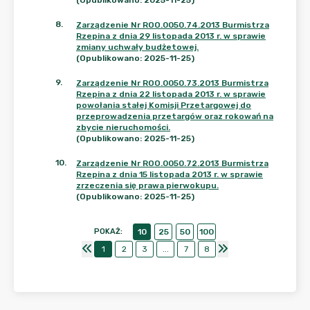
(Opublikowano: 2025-11-25)
8
.
Zarządzenie Nr ROO.0050.74.2013 Burmistrza
Rzepina z dnia 29 listopada 2013 r. w sprawie
zmiany uchwały budżetowej.
(Opublikowano: 2025-11-25)
9
.
Zarządzenie Nr ROO.0050.73.2013 Burmistrza
Rzepina z dnia 22 listopada 2013 r. w sprawie
powołania stałej Komisji Przetargowej do
przeprowadzenia przetargów oraz rokowań na
zbycie nieruchomości.
(Opublikowano: 2025-11-25)
10
.
Zarządzenie Nr ROO.0050.72.2013 Burmistrza
Rzepina z dnia 15 listopada 2013 r. w sprawie
zrzeczenia się prawa pierwokupu.
(Opublikowano: 2025-11-25)
POKAŻ
:
10
25
50
100
1
2
3
...
7
8