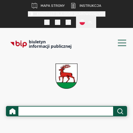
MAPA STRONY
INSTRUKCJA
KONTRAST DLA OSÓB SŁABOWIDZĄCYCH
PL
biuletyn
informacji publicznej