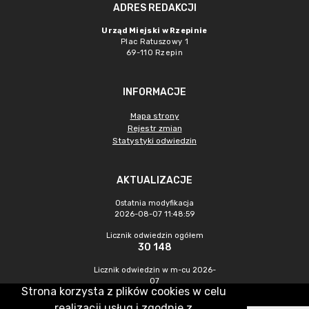
ADRES REDAKCJI
Urząd Miejski w Rzepinie
Plac Ratuszowy 1
69-110 Rzepin
INFORMACJE
Mapa strony
Rejestr zmian
Statystyki odwiedzin
AKTUALIZACJE
Ostatnia modyfikacja
2026-08-07 11:48:59
Licznik odwiedzin ogółem
30 148
Licznik odwiedzin w m-cu 2026-
07
Strona korzysta z plików cookies w celu
638
realizacji usług i zgodnie z