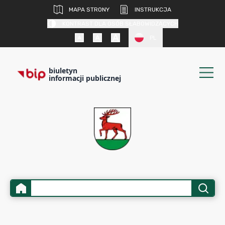
MAPA STRONY
INSTRUKCJA
KONTRAST DLA OSÓB SŁABOWIDZĄCYCH
PL
biuletyn
informacji publicznej