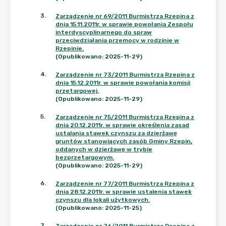
3
.
Zarządzenie nr 69/2011 Burmistrza Rzepina z
dnia 15.11.2011r. w sprawie powołania Zespołu
interdyscyplinarnego do spraw
przeciwdziałania przemocy w rodzinie w
Rzepinie.
(Opublikowano: 2025-11-29)
4
.
Zarządzenie nr 73/2011 Burmistrza Rzepina z
dnia 15.12.2011r. w sprawie powołania komisji
przetargowej.
(Opublikowano: 2025-11-29)
5
.
Zarządzenie nr 75/2011 Burmistrza Rzepina z
dnia 20.12.2011r. w sprawie określenia zasad
ustalania stawek czynszu za dzierżawę
gruntów stanowiących zasób Gminy Rzepin,
oddanych w dzierżawę w trybie
bezprzetargowym.
(Opublikowano: 2025-11-29)
6
.
Zarządzenie nr 77/2011 Burmistrza Rzepina z
dnia 28.12.2011r. w sprawie ustalenia stawek
czynszu dla lokali użytkowych.
(Opublikowano: 2025-11-25)
7
.