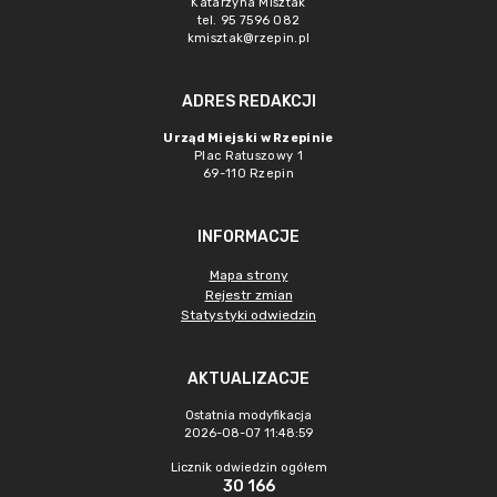
Katarzyna Misztak
tel. 95 7596 082
kmisztak@rzepin.pl
ADRES REDAKCJI
Urząd Miejski w Rzepinie
Plac Ratuszowy 1
69-110 Rzepin
INFORMACJE
Mapa strony
Rejestr zmian
Statystyki odwiedzin
AKTUALIZACJE
Ostatnia modyfikacja
2026-08-07 11:48:59
Licznik odwiedzin ogółem
30 166