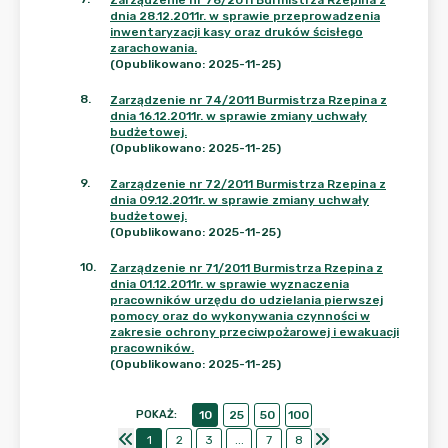
Zarządzenie nr 76/2011 Burmistrza Rzepina z
dnia 28.12.2011r. w sprawie przeprowadzenia
inwentaryzacji kasy oraz druków ścisłego
zarachowania.
(Opublikowano: 2025-11-25)
8
.
Zarządzenie nr 74/2011 Burmistrza Rzepina z
dnia 16.12.2011r. w sprawie zmiany uchwały
budżetowej.
(Opublikowano: 2025-11-25)
9
.
Zarządzenie nr 72/2011 Burmistrza Rzepina z
dnia 09.12.2011r. w sprawie zmiany uchwały
budżetowej.
(Opublikowano: 2025-11-25)
10
.
Zarządzenie nr 71/2011 Burmistrza Rzepina z
dnia 01.12.2011r. w sprawie wyznaczenia
pracowników urzędu do udzielania pierwszej
pomocy oraz do wykonywania czynności w
zakresie ochrony przeciwpożarowej i ewakuacji
pracowników.
(Opublikowano: 2025-11-25)
POKAŻ
:
10
25
50
100
1
2
3
...
7
8