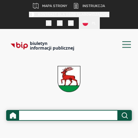
MAPA STRONY
INSTRUKCJA
KONTRAST DLA OSÓB SŁABOWIDZĄCYCH
PL
biuletyn
informacji publicznej