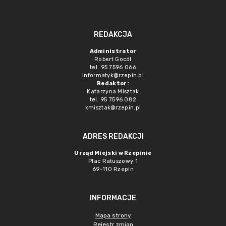
REDAKCJA
Administrator
Robert Gocół
tel. 95 7596 066
informatyk@rzepin.pl
Redaktor:
Katarzyna Misztak
tel. 95 7596 082
kmisztak@rzepin.pl
ADRES REDAKCJI
Urząd Miejski w Rzepinie
Plac Ratuszowy 1
69-110 Rzepin
INFORMACJE
Mapa strony
Rejestr zmian