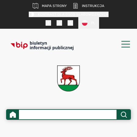
MAPA STRONY
INSTRUKCJA
KONTRAST DLA OSÓB SŁABOWIDZĄCYCH
PL
biuletyn
informacji publicznej