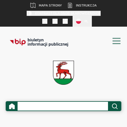
MAPA STRONY
INSTRUKCJA
KONTRAST DLA OSÓB SŁABOWIDZĄCYCH
PL
biuletyn
informacji publicznej