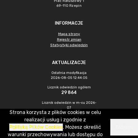
Plac Ratuszowy 1
69-110 Rzepin
INFORMACJE
Mapa strony
Rejestr zmian
Statystyki odwiedzin
AKTUALIZACJE
Ostatnia modyfikacja
2026-08-05 12:44:05
Licznik odwiedzin ogółem
29 864
Licznik odwiedzin w m-cu 2026-
07
Strona korzysta z plików cookies w celu
354
realizacji usług i zgodnie z
Polityką Plików Cookies
. Możesz określić
Zamknij
CMS & Hosting: Nefeni Sp. z o.o.
warunki przechowywania lub dostępu do