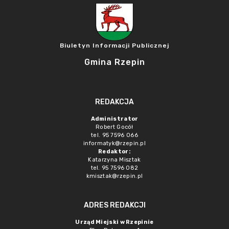
Biuletyn Informacji Publicznej
Gmina Rzepin
REDAKCJA
Administrator
Robert Gocół
tel. 95 7596 066
informatyk@rzepin.pl
Redaktor:
Katarzyna Misztak
tel. 95 7596 082
kmisztak@rzepin.pl
ADRES REDAKCJI
Urząd Miejski w Rzepinie