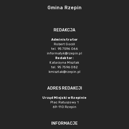
Gmina Rzepin
REDAKCJA
Administrator
Robert Gocół
tel. 95 7596 066
informatyk@rzepin.pl
Redaktor:
Katarzyna Misztak
tel. 95 7596 082
kmisztak@rzepin.pl
ADRES REDAKCJI
Urząd Miejski w Rzepinie
Plac Ratuszowy 1
69-110 Rzepin
INFORMACJE