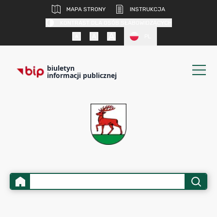
MAPA STRONY
INSTRUKCJA
KONTRAST DLA OSÓB SŁABOWIDZĄCYCH
PL
biuletyn
informacji publicznej