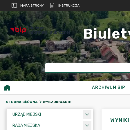
MAPA STRONY
INSTRUKCJA
biuletyn
Biulet
informacji publicznej
ARCHIWUM BIP
WYSZUKIWANIE
STRONA GŁÓWNA
URZĄD MIEJSKI
WYNIK
RADA MIEJSKA