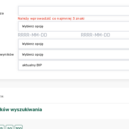
aza
Należy wprowadzić co najmniej 3 znaki
 wyników
za
:
ików wyszukiwania
25
50
100