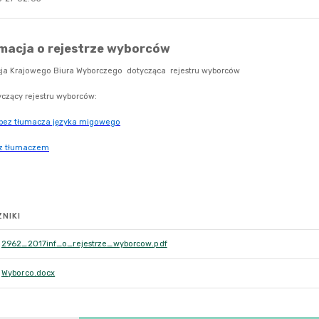
NIKI
2962_2017inf_o_rejestrze_wyborcow.pdf
Wyborco.docx