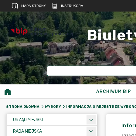
MAPA STRONY
INSTRUKCJA
biuletyn
Biulet
informacji publicznej
ARCHIWUM BIP
STRONA GŁÓWNA
WYBORY
INFORMACJA O REJESTRZE WYBOR
URZĄD MIEJSKI
Infor
RADA MIEJSKA
2025-06